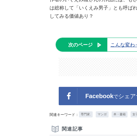
は総称して「いくえみ男子」とも呼ば
してみる価値あり？
次のページ
こんな変わ
Facebook
シェア
で
関連キーワード：
専門家.
マンガ
本・書籍
女
関連記事