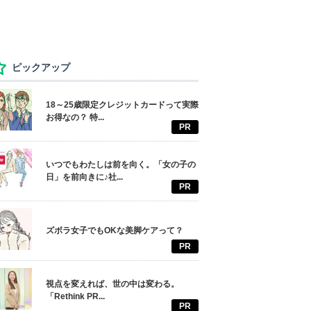
ピックアップ
18～25歳限定クレジットカードって実際
お得なの？ 特...
PR
いつでもわたしは前を向く。「女の子の
日」を前向きに♪社...
PR
ズボラ女子でもOKな美脚ケアって？
PR
視点を変えれば、世の中は変わる。
「Rethink PR...
PR