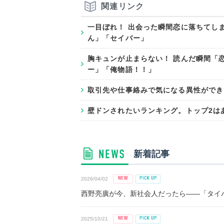
関連リンク
一目ぼれ！ 出会った瞬間恋に落ちてし
ん」「セイバー」
胸キュンが止まらない！ 読んだ瞬間「
ー」「俺物語！！」
取引先や仕事絡みで気になる異性ができ
壁ドンされたいランキング。トップ2は
新着記事
2026/04/02
西野亮廣が今、新社会人だったら――「タイパ
2025/10/21