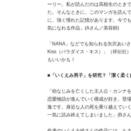
ーリー。私が読んだのは高校生のとき
た。そんなときに、このマンガを読ん
に、強く憧れた記憶があります。今で
気になれる作品」(Aさん／美容師)
「NANA」などでも知られる矢沢あいさん
Kiss（パラダイス・キス）」（祥伝
もいいかも！
■「いくえみ男子」を研究？「潔く柔く(
「幼なじみを亡くした主人公・カンナ
恋愛物語が進んでいく構成が好き。登
逸です。身近な人の死を乗り越えてい
一気に読み終えてしまいました」(Bさん
作者のいくえみ綾さんの作品には、も