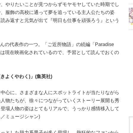
で、やりたいことが見つからずモヤモヤしていた時期でし
で、服飾の高校に通って夢を追っている主人公たちの姿
も読み返すと元気が出て『明日も仕事を頑張ろう』という
の代表作の一つ。「ご近所物語」の続編「Paradise
社）は現在映画化されているので、予習として読んでおくの
きよくやわく)」(集英社)
を中心に、さまざまな人にスポットライトが当たりながら
場人物たちが、徐々につながっていくストーリー展開も秀
く登場人物の姿はとてもリアルで、うっかり感情移入して
／ミュージシャン)
さっとした脱力系男子が多く登場し、熱狂的なファンから