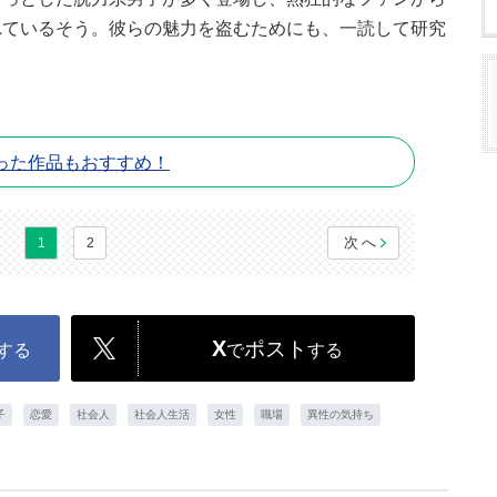
れているそう。彼らの魅力を盗むためにも、一読して研究
った作品もおすすめ！
次へ
1
2
X
ポスト
する
で
する
子
恋愛
社会人
社会人生活
女性
職場
異性の気持ち