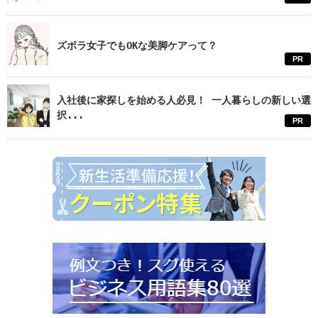
ズボラ女子でもOKな美脚ケアって？
PR
入社後に家探しを始める人必見！ 一人暮らしの新しい選
択...
PR