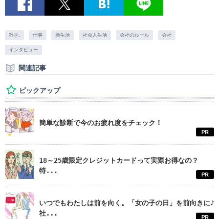
雑学.
仕事
新生活
社会人生活
会社のルール
会社
インタビュー
関連記事
ピックアップ
簡単な診断で今のお疲れ度をチェック！
PR
18～25歳限定クレジットカードって実際お得なの？
特...
PR
いつでもわたしは前を向く。「女の子の日」を前向きに♪
社...
PR