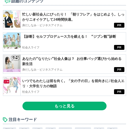
話題のコンテンツ
忙しい新社会人にぴったり！ 「朝リフレア」をはじめよう。しっ
かりニオイケアして24時間快適。
身だしなみ・ビジネスアイテム
PR
【診断】セルフプロデュース力を鍛える！ “ジブン観”診断
社会人ライフ
PR
あなたの“なりたい”社会人像は？ お仕事バッグ選びから始める
新生活
身だしなみ・ビジネスアイテム
PR
いつでもわたしは前を向く。「女の子の日」を前向きに♪社会人エ
リ・大学生リカの物語
社会人ライフ
PR
もっと見る
注目キーワード