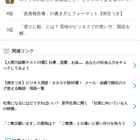
4位
「改善報告書」の書き方とフォーマット【例文つき】
「渡りに船」とは？ 意味やビジネスでの使い方、類語を
5位
解...
関連リンク
【人間力診断テスト19選】仕事、恋愛、お金…… あなたの社会人力をチェ
ックしてみよう
【例文つき】ビジネス用語・カタカナ語80選！ メール・会議で頻出のス
グ使える略語・用語一覧
社長になるにはどうすればいい？ 若手社長に聞く 「社長に向いている人
の特徴」
「ご教示願います」の意味は？ 「ご教授」との違いと使い分けを知ろう