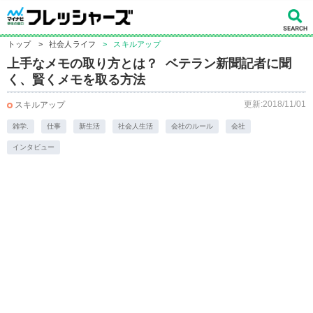
トップ
>
社会人ライフ
>
スキルアップ
上手なメモの取り方とは？ ベテラン新聞記者に聞
く、賢くメモを取る方法
更新:2018/11/01
スキルアップ
雑学.
仕事
新生活
社会人生活
会社のルール
会社
インタビュー