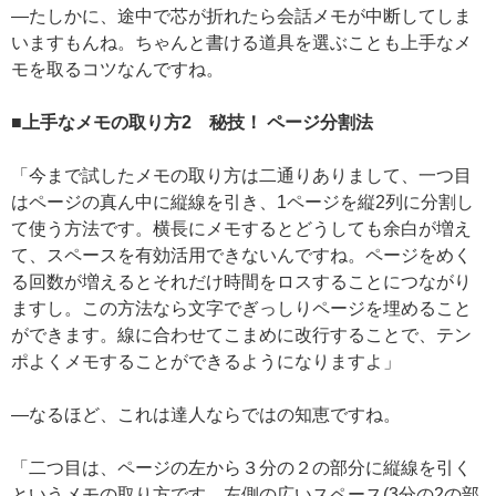
―たしかに、途中で芯が折れたら会話メモが中断してしま
いますもんね。ちゃんと書ける道具を選ぶことも上手なメ
モを取るコツなんですね。
■上手なメモの取り方2 秘技！ ページ分割法
「今まで試したメモの取り方は二通りありまして、一つ目
はページの真ん中に縦線を引き、1ページを縦2列に分割し
て使う方法です。横長にメモするとどうしても余白が増え
て、スペースを有効活用できないんですね。ページをめく
る回数が増えるとそれだけ時間をロスすることにつながり
ますし。この方法なら文字でぎっしりページを埋めること
ができます。線に合わせてこまめに改行することで、テン
ポよくメモすることができるようになりますよ」
―なるほど、これは達人ならではの知恵ですね。
「二つ目は、ページの左から３分の２の部分に縦線を引く
というメモの取り方です。左側の広いスペース(3分の2の部