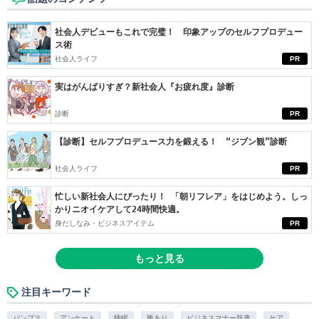
社会人デビューもこれで完璧！ 印象アップのセルフプロデュー
ス術
社会人ライフ
PR
実はがんばりすぎ？新社会人『お疲れ度』診断
診断
PR
【診断】セルフプロデュース力を鍛える！ “ジブン観”診断
社会人ライフ
PR
忙しい新社会人にぴったり！ 「朝リフレア」をはじめよう。しっ
かりニオイケアして24時間快適。
身だしなみ・ビジネスアイテム
PR
もっと見る
注目キーワード
パンプス
アンケート
睡眠
脈あり
ビジネスマナー辞典
ケア