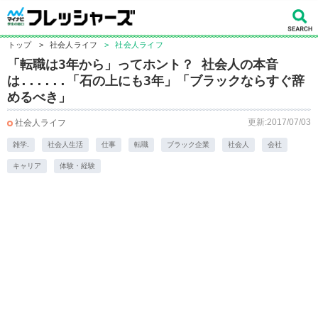
トップ
>
社会人ライフ
>
社会人ライフ
「転職は3年から」ってホント？ 社会人の本音
は......「石の上にも3年」「ブラックならすぐ辞
めるべき」
更新:2017/07/03
社会人ライフ
雑学.
社会人生活
仕事
転職
ブラック企業
社会人
会社
キャリア
体験・経験