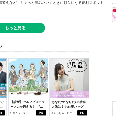
着替えなど「ちょっと涼みたい」ときに頼りになる便利スポット
もっと見る
ツ
れで
【診断】セルフプロデュ
あなたの“なりたい”社会
のセ
ース力を鍛える！ “ジ
人像は？ お仕事バッグ選
ブン観”診断
びから始める新生活
R
PR
PR
社会人ライフ
身だしなみ・ビジネ