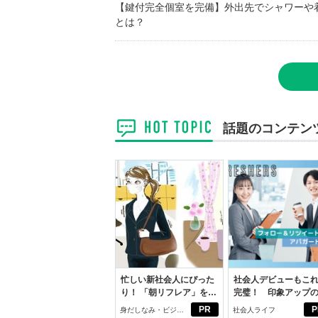
【鍵付完全個室を完備】外出先でシャワーや
とは？
話題のコンテン
忙しい新社会人にぴった
社会人デビューもこ
り！ 「朝リフレア」をは
完璧！ 印象アップ
じめよう。しっかりニオ
ルフプロデュース術
PR
P
身だしなみ・ビジネ
社会人ライフ