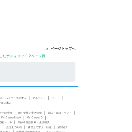
ページトップへ
したボディタッチ 2ページ目
ル・ハイクラスの求人
アルバイト
パート
介護の求人
学生活情報
働く女性の生活情報
雑誌・書籍・ソフト
My CareerStudy
My CareerID
支援ツール
高齢者施設検索・介護相談
会計士の転職
税理士の求人・転職
顧問紹介