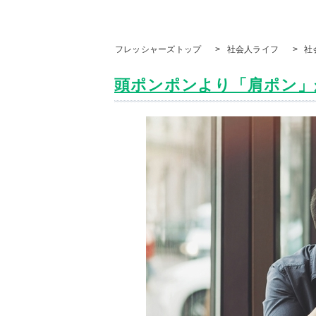
フレッシャーズトップ
>
社会人ライフ
>
社
頭ポンポンより「肩ポン」が人