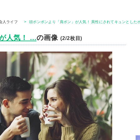
会人ライフ
>
頭ポンポンより「肩ポン」が人気！ 異性にされてキュンとしたボ
気！ ...
の画像
(2/2枚目)