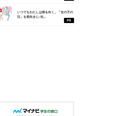
いつでもわたしは前を向く。「女の子の
日」を前向きに♪社...
PR