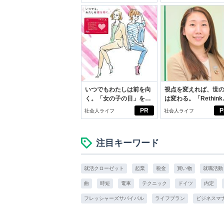
イケアして24時間快適。
スアイテム
いつでもわたしは前を向
視点を変えれば、世
く。「女の子の日」を前
は変わる。「Rethink
向きに♪社会人エリ・大
PROJECT」がつた
PR
P
社会人ライフ
社会人ライフ
学生リカの物語
いこと。
注目キーワード
就活クローゼット
起業
税金
買い物
就職活動
曲
時短
電車
テクニック
ドイツ
内定
フレッシャーズサバイバル
ライフプラン
ビジネスマ