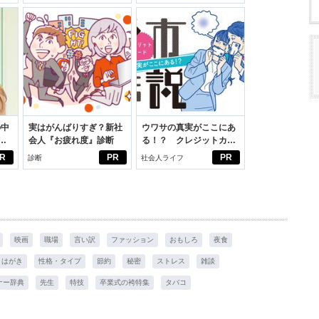
スアイテム
の中
実はがんばりすぎ？新社
ウワサの真実がここにあ
会人『お疲れ度』診断
る！？ クレジットカー
えた
ドの都市伝説
R
PR
PR
診断
社会人ライフ
映画
職場
言い訳
ファッション
おもしろ
夜食
はがき
性格・タイプ
節約
秘密
ストレス
雑談
ナー辞典
先生
特技
卒業式の袴特集
タバコ