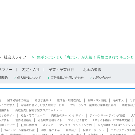
>
社会人ライフ
>
頭ポンポンより「肩ポン」が人気！ 異性にされてキュンと
スマナー
内定・入社
卒業・卒業旅行
お金の知識
用規約
個人情報について
広告掲載のお問い合わせ
お問い合わせ
活
留学経験者の就活
看護学生向け
医学生・研修医向け
転職・求人情報
海外求人
ミド
シニアの求人
障害者に特化した求人紹介サービス
フリーランス・副業向け業務委託案件
医療福祉
進路情報
高校生向け探究学習プログラム Locus
まとめサイト
総合・専門ニュース
高校生のチャレンジサイト
ティーンマーケティング支援
大
ング情報
世界遺産検定
総合農業情報サイト
マイナビ子育て
ECサイト構築・D2C事業支援
情報メディア
お買い物サポートメディア
マンスリーマンション予約
AIを活用したSEOコンテンツ
Web・ゲーム業界の転職
20代・第二新卒
新卒紹介
転職エージェント
エグゼクティブ転職