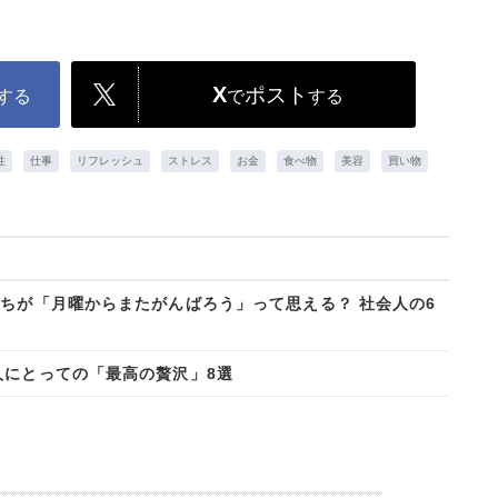
X
ポスト
する
で
する
性
仕事
リフレッシュ
ストレス
お金
食べ物
美容
買い物
っちが「月曜からまたがんばろう」って思える？ 社会人の6
人にとっての「最高の贅沢」8選