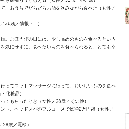
らも頑張ろうと思える（女性／31歳／小売店）
して、おうちでだらだらお酒を飲みながら食べた（女性／
26歳／情報・IT）
べ物。ごほうびの日には、少し高めのものを食べるという
トを気にせずに、食べたいものを食べられると、とても幸
に行ってフットマッサージに行って、おいしいものを食べ
品・化粧品）
ってもらったとき（女性／28歳／その他）
ント、ヘッドスパのフルコースで総額2万円超（女性／
／28歳／電機）