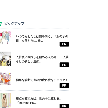
ピックアップ
いつでもわたしは前を向く。「女の子の
日」を前向きに♪社...
PR
入社後に家探しを始める人必見！ 一人暮
らしの新しい選択...
PR
簡単な診断で今のお疲れ度をチェック！
PR
視点を変えれば、世の中は変わる。
「Rethink PR...
PR