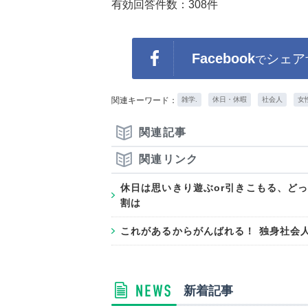
有効回答件数：308件
Facebook
シェア
で
関連キーワード：
雑学.
休日・休暇
社会人
女
関連記事
関連リンク
休日は思いきり遊ぶor引きこもる、ど
割は
これがあるからがんばれる！ 独身社会
新着記事