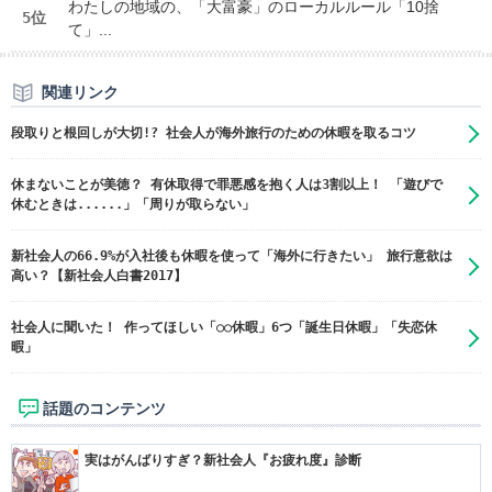
わたしの地域の、「大富豪」のローカルルール「10捨
5位
て」...
関連リンク
段取りと根回しが大切!? 社会人が海外旅行のための休暇を取るコツ
休まないことが美徳？ 有休取得で罪悪感を抱く人は3割以上！ 「遊びで
休むときは......」「周りが取らない」
新社会人の66.9%が入社後も休暇を使って「海外に行きたい」 旅行意欲は
高い？【新社会人白書2017】
社会人に聞いた！ 作ってほしい「○○休暇」6つ「誕生日休暇」「失恋休
暇」
話題のコンテンツ
実はがんばりすぎ？新社会人『お疲れ度』診断