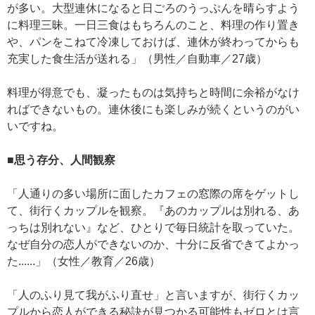
が多い。大型連休になると日ごろのうっぷんを晴らすよう
に料理三昧。一日三食はもちろんのこと、料理の作り置き
や、パンをこねて冷凍しておけば、連休が終わってからも
充実した食生活が送れる」（男性／自動車／27歳）
料理が得意でも、凝ったものは気持ちと時間に余裕がなけ
ればできないもの。連休後にも楽しみが続くというのがい
いですね。
■思う存分、人間観察
「人通りの多い場所に面したカフェの窓際の席をゲットし
て、街行くカップルを観察。『あのカップルは別れる、あ
っちは別れない』など、ひとりで毎日統計を取っていた。
なぜ自分の恋人ができないのか、十分に反省できてよかっ
た......」（女性／教育／26歳）
「人のふり見て我がふり直せ」と言いますが、街行くカッ
プルから恋人ができる秘訣が見つかる可能性もゼロとは言