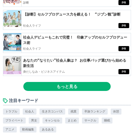
診断
PR
【診断】セルフプロデュース力を鍛える！ “ジブン観”診断
社会人ライフ
PR
社会人デビューもこれで完璧！ 印象アップのセルフプロデュー
ス術
社会人ライフ
PR
あなたの“なりたい”社会人像は？ お仕事バッグ選びから始める
新生活
身だしなみ・ビジネスアイテム
PR
もっと見る
注目キーワード
トラブル
社会人
生き方コンパス
残業
卒旅ランキング
休憩
プライベート
男女
キャンセル
まとめ
サークル
睡眠
アニメ
動画編集
あるある