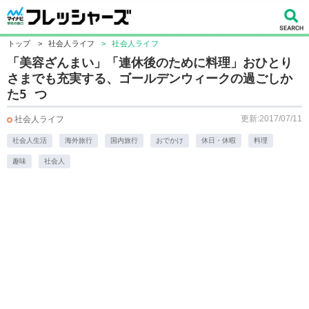
トップ
>
社会人ライフ
>
社会人ライフ
「美容ざんまい」「連休後のために料理」おひとり
さまでも充実する、ゴールデンウィークの過ごしか
た5 つ
更新:2017/07/11
社会人ライフ
社会人生活
海外旅行
国内旅行
おでかけ
休日・休暇
料理
趣味
社会人