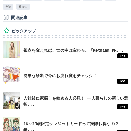
趣味
社会人
関連記事
ピックアップ
視点を変えれば、世の中は変わる。「Rethink PR...
PR
簡単な診断で今のお疲れ度をチェック！
PR
入社後に家探しを始める人必見！ 一人暮らしの新しい選
択...
PR
18～25歳限定クレジットカードって実際お得なの？
特...