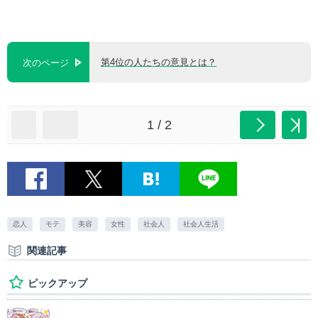
第4位の人たちの意見とは？
次のページ
1 / 2
恋人
モテ
美容
女性
社会人
社会人生活
関連記事
ピックアップ