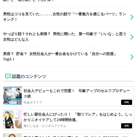
男性はココを見ていた......女性の顔で「一番魅力を感じるパーツ」ラン
キング！
やっぱり顔？それとも表情？ 男性に聞いた、第一印象で「いいな」と思う
女性はどんな人
美容？ 貯金？ 女性社会人が一番お金をかけている「自分への投資」
Top5！
話題のコンテンツ
社会人デビューもこれで完璧！ 印象アップのセルフプロデュー
ス術
社会人ライフ
PR
忙しい新社会人にぴったり！ 「朝リフレア」をはじめよう。しっ
かりニオイケアして24時間快適。
身だしなみ・ビジネスアイテム
PR