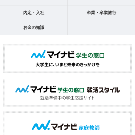
内定・入社
卒業・卒業旅行
お金の知識