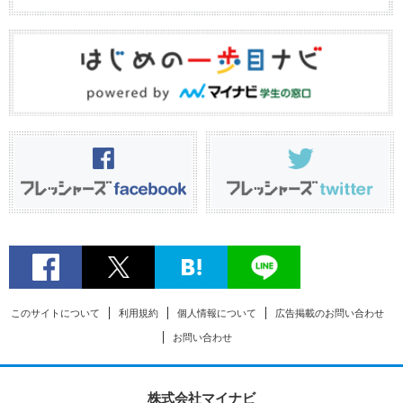
このサイトについて
利用規約
個人情報について
広告掲載のお問い合わせ
お問い合わせ
株式会社マイナビ