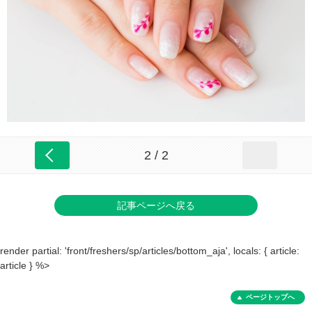
2 / 2
記事ページへ戻る
render partial: 'front/freshers/sp/articles/bottom_aja', locals: { article:
article } %>
ページトップへ