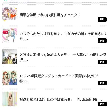
簡単な診断で今のお疲れ度をチェック！
PR
いつでもわたしは前を向く。「女の子の日」を前向きに♪
社...
PR
入社後に家探しを始める人必見！ 一人暮らしの新しい選
択...
PR
18～25歳限定クレジットカードって実際お得なの？
特...
PR
視点を変えれば、世の中は変わる。「Rethink PR...
PR