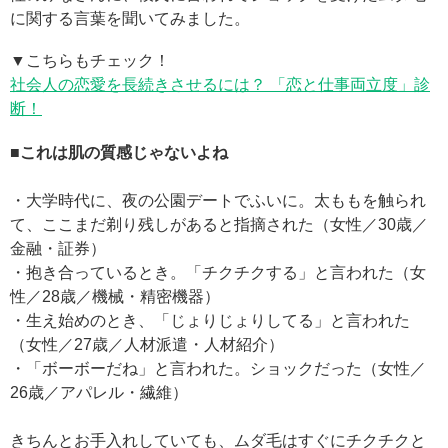
に関する言葉を聞いてみました。
▼こちらもチェック！
社会人の恋愛を長続きさせるには？ 「恋と仕事両立度」診
断！
■これは肌の質感じゃないよね
・大学時代に、夜の公園デートでふいに。太ももを触られ
て、ここまだ剃り残しがあると指摘された（女性／30歳／
金融・証券）
・抱き合っているとき。「チクチクする」と言われた（女
性／28歳／機械・精密機器）
・生え始めのとき、「じょりじょりしてる」と言われた
（女性／27歳／人材派遣・人材紹介）
・「ボーボーだね」と言われた。ショックだった（女性／
26歳／アパレル・繊維）
きちんとお手入れしていても、ムダ毛はすぐにチクチクと