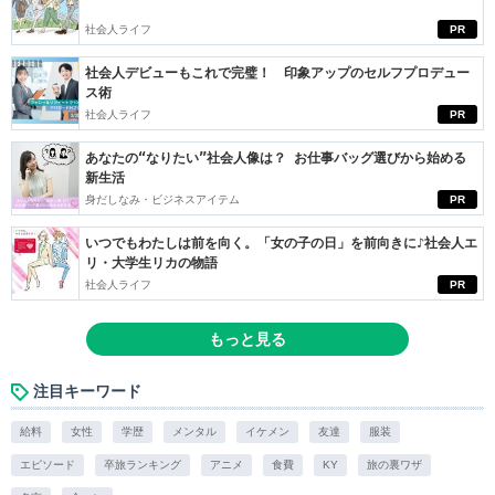
社会人ライフ
PR
社会人デビューもこれで完璧！ 印象アップのセルフプロデュー
ス術
社会人ライフ
PR
あなたの“なりたい”社会人像は？ お仕事バッグ選びから始める
新生活
身だしなみ・ビジネスアイテム
PR
いつでもわたしは前を向く。「女の子の日」を前向きに♪社会人エ
リ・大学生リカの物語
社会人ライフ
PR
もっと見る
注目キーワード
給料
女性
学歴
メンタル
イケメン
友達
服装
エピソード
卒旅ランキング
アニメ
食費
KY
旅の裏ワザ