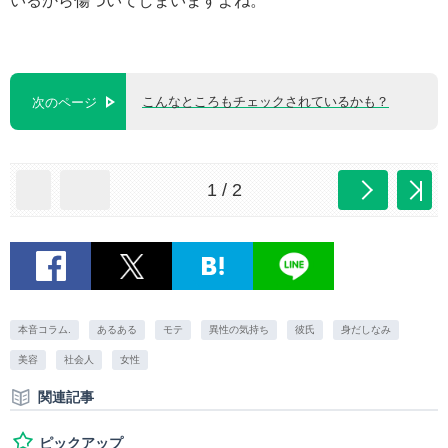
いるから傷ついてしまいますよね。
こんなところもチェックされているかも？
次のページ
1 / 2
本音コラム.
あるある
モテ
異性の気持ち
彼氏
身だしなみ
美容
社会人
女性
関連記事
ピックアップ