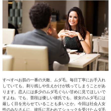
すべすべお肌の一番の大敵、ムダ毛。毎日丁寧にお手入れ
していても、剃り残しや生えかけが残ってしまうことがあ
ります。恋人には多少のムダ毛ぐらい甘めに見てほしいで
すよね。でも、普段は優しい彼氏でも、彼女のムダ毛には
厳しく目を光らせていることも多いとか。今回は社会人女
性のみなさんに、彼氏に言われてショックを受けたムダ毛