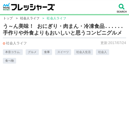
トップ
>
社会人ライフ
>
社会人ライフ
う～ん美味！ おにぎり・肉まん・冷凍食品......
手作りや外食よりもおいしいと思うコンビニグルメ
更新:2017/07/24
社会人ライフ
本音コラム.
グルメ
食事
スイーツ
社会人生活
社会人
食べ物