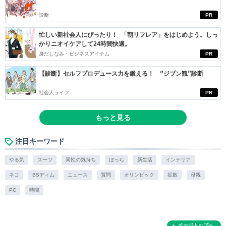
診断
PR
忙しい新社会人にぴったり！ 「朝リフレア」をはじめよう。しっ
かりニオイケアして24時間快適。
身だしなみ・ビジネスアイテム
PR
【診断】セルフプロデュース力を鍛える！ “ジブン観”診断
社会人ライフ
PR
もっと見る
注目キーワード
やる気
スーツ
異性の気持ち
ぼっち
新生活
インテリア
ネコ
BSディム
ニュース
質問
オリンピック
拡散
母親
PC
時間
ページトップへ