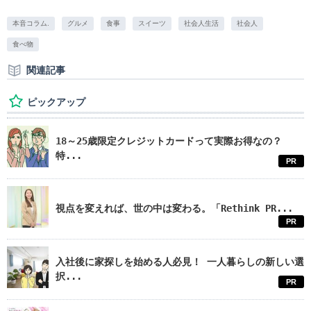
本音コラム.
グルメ
食事
スイーツ
社会人生活
社会人
食べ物
関連記事
ピックアップ
18～25歳限定クレジットカードって実際お得なの？
特...
PR
視点を変えれば、世の中は変わる。「Rethink PR...
PR
入社後に家探しを始める人必見！ 一人暮らしの新しい選
択...
PR