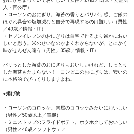
妙にからまっていておいしい（女性／27歳／団体・公益法
人・官公庁）
・ローソンのおにぎり。海苔の香りとパリパリ感、ご飯の
ほぐれ具合や塩加減など自分で再現するのは難しい（男性
／49歳／情報・IT）
・セブンイレブンのおにぎりは自宅で作るより遥かにおい
しいと思う。米のせいなのかよくわからないが、とにかく
味がぜんぜん違う（男性／35歳／情報・IT）
バリっとした海苔のおにぎりもおいしいけれど、しっとり
した海苔もたまらない！ コンビニのおにぎりは、安いの
に本格的でびっくりしますよね。
●揚げ物
・ローソンのコロッケ。肉屋のコロッケみたいにおいしい
（男性／50歳以上／電機）
・ミニストップのフライドポテト。ホクホクしておいしい
（男性／46歳／ソフトウェア