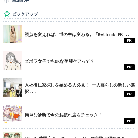
関連記事
ピックアップ
視点を変えれば、世の中は変わる。「Rethink PR...
PR
ズボラ女子でもOKな美脚ケアって？
PR
入社後に家探しを始める人必見！ 一人暮らしの新しい選
択...
PR
簡単な診断で今のお疲れ度をチェック！
PR