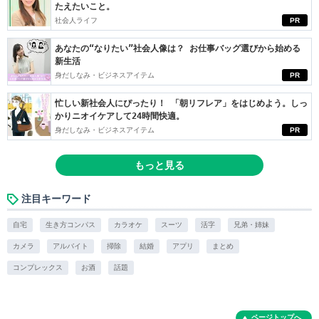
たえたいこと。
社会人ライフ
PR
あなたの“なりたい”社会人像は？ お仕事バッグ選びから始める
新生活
身だしなみ・ビジネスアイテム
PR
忙しい新社会人にぴったり！ 「朝リフレア」をはじめよう。しっ
かりニオイケアして24時間快適。
身だしなみ・ビジネスアイテム
PR
もっと見る
注目キーワード
自宅
生き方コンパス
カラオケ
スーツ
活字
兄弟・姉妹
カメラ
アルバイト
掃除
結婚
アプリ
まとめ
コンプレックス
お酒
話題
ページトップへ