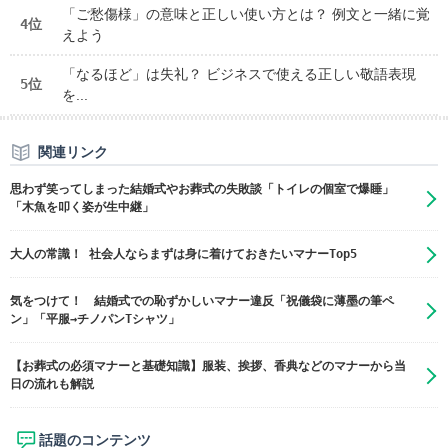
「ご愁傷様」の意味と正しい使い方とは？ 例文と一緒に覚
4位
えよう
「なるほど」は失礼？ ビジネスで使える正しい敬語表現
5位
を...
関連リンク
思わず笑ってしまった結婚式やお葬式の失敗談「トイレの個室で爆睡」
「木魚を叩く姿が生中継」
大人の常識！ 社会人ならまずは身に着けておきたいマナーTop5
気をつけて！ 結婚式での恥ずかしいマナー違反「祝儀袋に薄墨の筆ペ
ン」「平服→チノパンTシャツ」
【お葬式の必須マナーと基礎知識】服装、挨拶、香典などのマナーから当
日の流れも解説
話題のコンテンツ