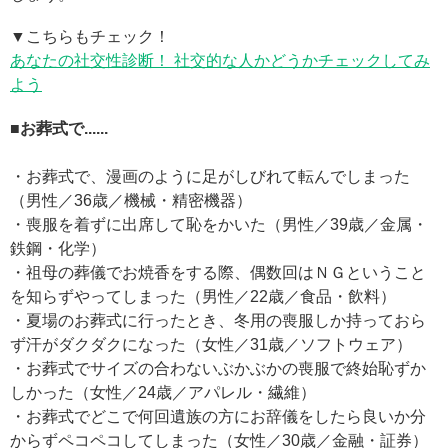
▼こちらもチェック！
あなたの社交性診断！ 社交的な人かどうかチェックしてみ
よう
■お葬式で......
・お葬式で、漫画のように足がしびれて転んでしまった
（男性／36歳／機械・精密機器）
・喪服を着ずに出席して恥をかいた（男性／39歳／金属・
鉄鋼・化学）
・祖母の葬儀でお焼香をする際、偶数回はＮＧということ
を知らずやってしまった（男性／22歳／食品・飲料）
・夏場のお葬式に行ったとき、冬用の喪服しか持っておら
ず汗がダクダクになった（女性／31歳／ソフトウェア）
・お葬式でサイズの合わないぶかぶかの喪服で終始恥ずか
しかった（女性／24歳／アパレル・繊維）
・お葬式でどこで何回遺族の方にお辞儀をしたら良いか分
からずペコペコしてしまった（女性／30歳／金融・証券）