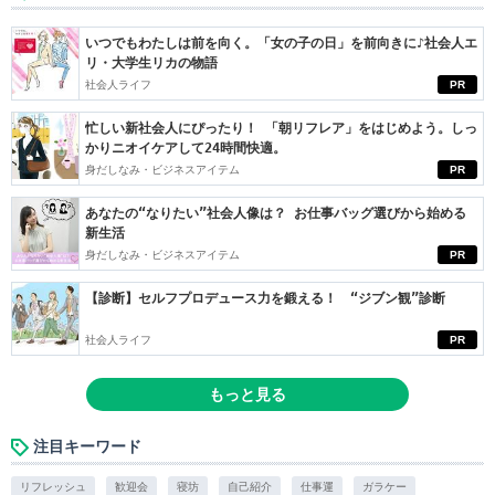
いつでもわたしは前を向く。「女の子の日」を前向きに♪社会人エ
リ・大学生リカの物語
社会人ライフ
PR
忙しい新社会人にぴったり！ 「朝リフレア」をはじめよう。しっ
かりニオイケアして24時間快適。
身だしなみ・ビジネスアイテム
PR
あなたの“なりたい”社会人像は？ お仕事バッグ選びから始める
新生活
身だしなみ・ビジネスアイテム
PR
【診断】セルフプロデュース力を鍛える！ “ジブン観”診断
社会人ライフ
PR
もっと見る
注目キーワード
リフレッシュ
歓迎会
寝坊
自己紹介
仕事運
ガラケー