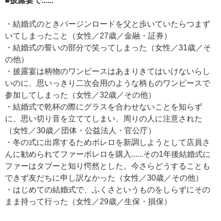
■披露宴で......
・結婚式のときバージンロードを父と歩いていたらつまず
いてしまったこと（女性／27歳／金融・証券）
・結婚式の誓いの部分で笑ってしまった（女性／31歳／そ
の他）
・披露宴は柄物のワンピースはあまりきてはいけないらし
いのに、思いっきり二次会用のような柄ものワンピースで
参加してしまった（女性／32歳／その他）
・結婚式で乾杯の際にグラスを合わせないことを知らず
に、思い切り音を立ててしまい、周りの人に注意された
（女性／30歳／団体・公益法人・官公庁）
・冬の式に出席するためボレロを新調しようとして店員さ
んに勧められてファーボレロを購入......その1年後結婚式に
ファーはタブーと知り愕然とした。今さらどうすることも
できず友だちに申し訳なかった（女性／30歳／その他）
・はじめての結婚式で、ふくさというものをしらずにその
まま持って行った（女性／29歳／生保・損保）