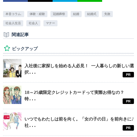
本音コラム.
体験・経験
冠婚葬祭
結婚
結婚式
失敗
社会人生活
社会人
マナー
関連記事
ピックアップ
入社後に家探しを始める人必見！ 一人暮らしの新しい選
択...
PR
18～25歳限定クレジットカードって実際お得なの？
特...
PR
いつでもわたしは前を向く。「女の子の日」を前向きに♪
社...
PR