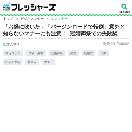
トップ
>
ビジネスマナー
>
対人マナー
「お経に吹いた」「バージンロードで転倒」意外と
知らないマナーにも注意！ 冠婚葬祭での失敗談
更新:2017/08/02
対人マナー
本音コラム.
体験・経験
冠婚葬祭
結婚
結婚式
失敗
社会人生活
社会人
マナー