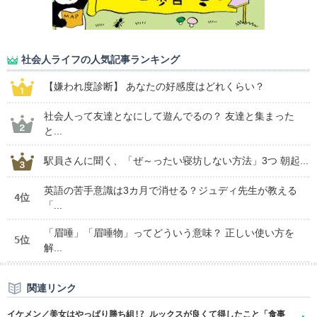
社会人ライフの人気記事ランキング
【嫌われ度診断】 あなたの好感度はどれくらい？
社会人って友達となにして遊んでるの？ 友達と集まった
と...
駅員さんに聞く、「ぜ～ったい寝坊しない方法」3つ 朝起...
英語の苦手意識は3カ月で消せる？ジュディ先生が教える
4位
「...
「眉唾」「眉唾物」ってどういう意味？ 正しい使い方を
5位
解...
関連リンク
イケメン／美女はやっぱり勝ち組!? ルックスが良くて得したこと「食事