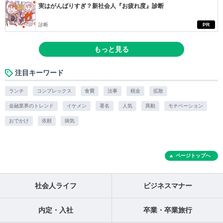
実はがんばりすぎ？新社会人『お疲れ度』診断
診断
PR
もっと見る
注目キーワード
ランチ
コンプレックス
食費
法事
税金
拡散
金融業界のトレンド
イケメン
署名
人気
異動
モチベーション
おでかけ
依頼
病気
ページトップへ
社会人ライフ
ビジネスマナー
内定・入社
卒業・卒業旅行