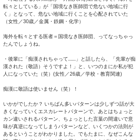
転々としている」が「国境なき医師団で危ない地域に行
く」となって、危ない地域に行くことを心配されていた
（女性／30歳／金属・鉄鋼・化学）
海外を転々とする医者＝国境なき医師団、ってなっちゃっ
たんでしょうね。
・後輩に「痴漢されちゃって......」と話したら、「先輩が痴
漢された（敬語）そうですよ！」と、いつのまにか私が犯
人になっていた（笑）(女性／26歳／学校・教育関連)
痴漢に敬語は使いません（笑）！
いかがでしたか？ いちばん多いパターンは少しずつ話が大
きくなっていくエスカレートパターンで、あとはちょっと
カン違いされるパターン、ちょっとした言葉の間違いで意
味が真逆になってしまうパターンなど、いくつかの法則が
あるということがわかりました。でもたまに、なぜこんな