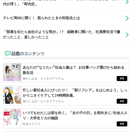
代が浮く」「即内定」
テレビ局ADに聞く！ 怒られたときの対処法とは
「部屋を出たら会社のような気分」!? 経験者に聞いた、社員寮生活で嫌
だったこと、楽しかったこと
話題のコンテンツ
あなたの“なりたい”社会人像は？ お仕事バッグ選びから始める
新生活
身だしなみ・ビジネスアイテム
PR
忙しい新社会人にぴったり！ 「朝リフレア」をはじめよう。しっ
かりニオイケアして24時間快適。
身だしなみ・ビジネスアイテム
PR
いつでもわたしは前を向く。「女の子の日」を前向きに♪社会人エ
リ・大学生リカの物語
社会人ライフ
PR