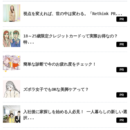
視点を変えれば、世の中は変わる。「Rethink PR...
PR
18～25歳限定クレジットカードって実際お得なの？
特...
PR
簡単な診断で今のお疲れ度をチェック！
PR
ズボラ女子でもOKな美脚ケアって？
PR
入社後に家探しを始める人必見！ 一人暮らしの新しい選
択...
PR