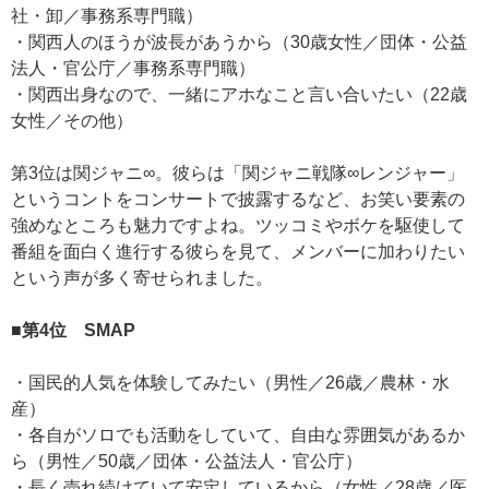
社・卸／事務系専門職）
・関西人のほうが波長があうから（30歳女性／団体・公益
法人・官公庁／事務系専門職）
・関西出身なので、一緒にアホなこと言い合いたい（22歳
女性／その他）
第3位は関ジャニ∞。彼らは「関ジャニ戦隊∞レンジャー」
というコントをコンサートで披露するなど、お笑い要素の
強めなところも魅力ですよね。ツッコミやボケを駆使して
番組を面白く進行する彼らを見て、メンバーに加わりたい
という声が多く寄せられました。
■第4位 SMAP
・国民的人気を体験してみたい（男性／26歳／農林・水
産）
・各自がソロでも活動をしていて、自由な雰囲気があるか
ら（男性／50歳／団体・公益法人・官公庁）
・長く売れ続けていて安定しているから（女性／28歳／医