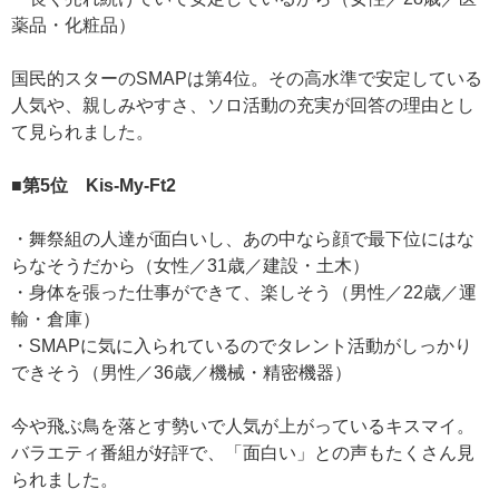
薬品・化粧品）
国民的スターのSMAPは第4位。その高水準で安定している
人気や、親しみやすさ、ソロ活動の充実が回答の理由とし
て見られました。
■第5位 Kis-My-Ft2
・舞祭組の人達が面白いし、あの中なら顔で最下位にはな
らなそうだから（女性／31歳／建設・土木）
・身体を張った仕事ができて、楽しそう（男性／22歳／運
輸・倉庫）
・SMAPに気に入られているのでタレント活動がしっかり
できそう（男性／36歳／機械・精密機器）
今や飛ぶ鳥を落とす勢いで人気が上がっているキスマイ。
バラエティ番組が好評で、「面白い」との声もたくさん見
られました。