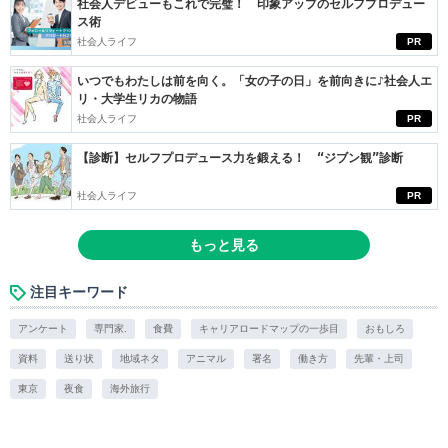
社会人デビューもこれで完璧！ 印象アップのセルフプロデュー
ス術
社会人ライフ
PR
いつでもわたしは前を向く。「女の子の日」を前向きに♪社会人エ
リ・大学生リカの物語
社会人ライフ
PR
【診断】セルフプロデュース力を鍛える！ “ジブン観”診断
社会人ライフ
PR
もっと見る
注目キーワード
アンケート
専門家.
食費
キャリアロードマップの一歩目
おもしろ
資料
送り状
地域ネタ
アニマル
署名
働き方
先輩・上司
東京
夜食
海外旅行