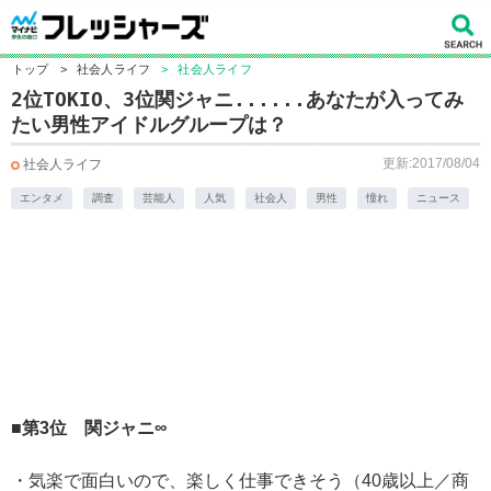
トップ
>
社会人ライフ
>
社会人ライフ
2位TOKIO、3位関ジャニ......あなたが入ってみ
たい男性アイドルグループは？
更新:2017/08/04
社会人ライフ
エンタメ
調査
芸能人
人気
社会人
男性
憧れ
ニュース
■第3位 関ジャニ∞
・気楽で面白いので、楽しく仕事できそう（40歳以上／商