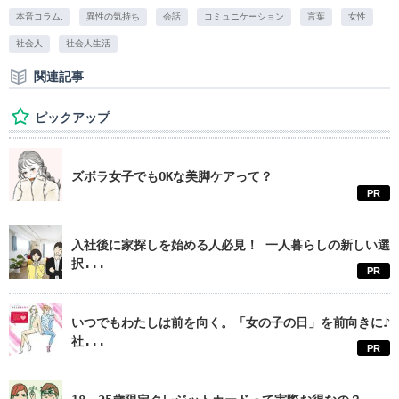
本音コラム.
異性の気持ち
会話
コミュニケーション
言葉
女性
社会人
社会人生活
関連記事
ピックアップ
ズボラ女子でもOKな美脚ケアって？
PR
入社後に家探しを始める人必見！ 一人暮らしの新しい選
択...
PR
いつでもわたしは前を向く。「女の子の日」を前向きに♪
社...
PR