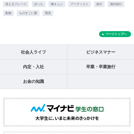
使えるフレーズ
ぼっち
胸キュン
アーティスト
旅行
国内旅行
動物
ものすごい愛
環境
ページトップへ
社会人ライフ
ビジネスマナー
内定・入社
卒業・卒業旅行
お金の知識