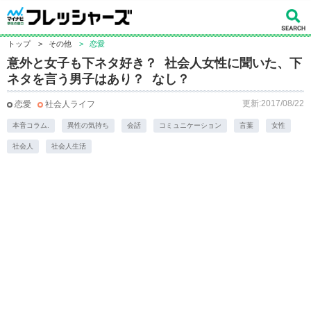
トップ
>
その他
>
恋愛
意外と女子も下ネタ好き？ 社会人女性に聞いた、下
ネタを言う男子はあり？ なし？
更新:2017/08/22
恋愛
社会人ライフ
本音コラム.
異性の気持ち
会話
コミュニケーション
言葉
女性
社会人
社会人生活