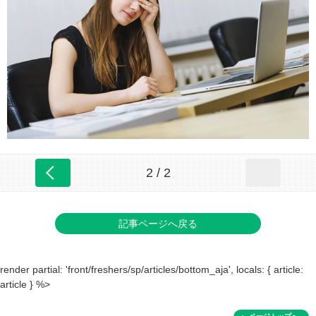
2 / 2
記事ページへ戻る
render partial: 'front/freshers/sp/articles/bottom_aja', locals: { article:
article } %>