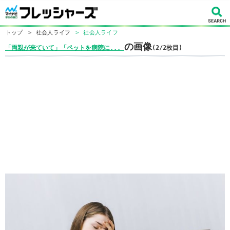
トップ
>
社会人ライフ
>
社会人ライフ
の画像
「両親が来ていて」「ペットを病院に...
(2/2枚目)