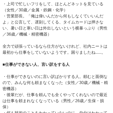
・上司で忙しいフリをして、ほとんどネットを見ている
（女性／30歳／金属・鉄鋼・化学）
・営業部長。「俺は偉いんだから何もしなくていいんだ
よ」と公言して、遅刻してくる、タイムカードは押さな
い、暑い日と寒い日は外出しないという横暴っぷり（男性
／36歳／機械・精密機器）
全力で頑張っているなら仕方がないけれど、社内ニートは
最初から仕事をしていないようです。困りましたね......。
■仕事ができない人、言い訳をする人
・仕事ができないのに言い訳ばかりする人。頼むと面倒な
ので、みんな何も頼まなくなった（女性／30歳／機械・精
密機器）
・後輩だが、仕事を頼んでも全くやってくれないので最近
は仕事を頼まれなくなっている（男性／26歳／生保・損
保）
・何も技術のことをわかっていないのに、自分はわかって