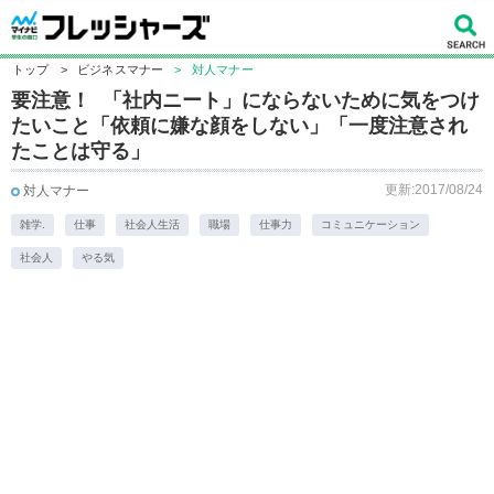
トップ
>
ビジネスマナー
>
対人マナー
要注意！ 「社内ニート」にならないために気をつけ
たいこと「依頼に嫌な顔をしない」「一度注意され
たことは守る」
更新:2017/08/24
対人マナー
雑学.
仕事
社会人生活
職場
仕事力
コミュニケーション
社会人
やる気