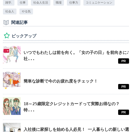
雑学.
仕事
社会人生活
職場
仕事力
コミュニケーション
社会人
やる気
関連記事
ピックアップ
いつでもわたしは前を向く。「女の子の日」を前向きに♪
社...
PR
簡単な診断で今のお疲れ度をチェック！
PR
18～25歳限定クレジットカードって実際お得なの？
特...
PR
入社後に家探しを始める人必見！ 一人暮らしの新しい選