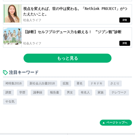
視点を変えれば、世の中は変わる。「Rethink PROJECT」がつ
たえたいこと。
社会人ライフ
PR
【診断】セルフプロデュース力を鍛える！ “ジブン観”診断
社会人ライフ
PR
もっと見る
注目キーワード
袴特集2016
新社会人白書2018
拡散
署名
ドキドキ
さとり
調査
学歴
議事録
報告書
男女
有名人
家族
テレワーク
やる気
ページトップへ