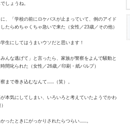
んでしょうね。
ちに、「学校の前にロケバスが止まっていて、例のアイド
したらめちゃくちゃ急いで来た（女性／23歳／その他）
小学生にしてはうまいウソだと思います！
らみんな逃げて」と言ったら、家族が警察をよんで騒動と
時間叱られた（女性／26歳／印刷・紙パルプ）
で巻き込むなんて......（笑）。
那が本気にしてしまい、いろいろと考えていたようでかわ
連）
たときにがっかりされたらつらい......。