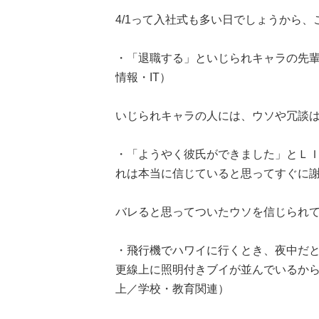
4/1って入社式も多い日でしょうから
・「退職する」といじられキャラの先輩
情報・IT）
いじられキャラの人には、ウソや冗談
・「ようやく彼氏ができました」とＬ
れは本当に信じていると思ってすぐに謝
バレると思ってついたウソを信じられ
・飛行機でハワイに行くとき、夜中だ
更線上に照明付きブイが並んでいるから..
上／学校・教育関連）