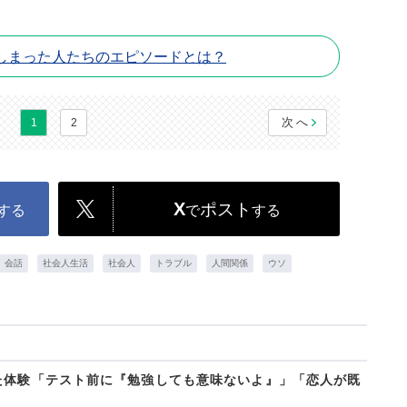
しまった人たちのエピソードとは？
次へ
1
2
X
ポスト
する
で
する
会話
社会人生活
社会人
トラブル
人間関係
ウソ
た体験「テスト前に『勉強しても意味ないよ』」「恋人が既