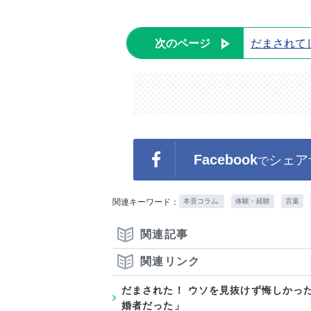
次のページ
だまされて
Facebook
シェア
で
関連キーワード：
本音コラム.
体験・経験
言葉
関連記事
関連リンク
だまされた！ ウソを見抜けず悔しかっ
婚者だった」