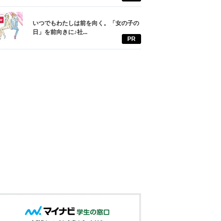
いつでもわたしは前を向く。「女の子の
日」を前向きに♪社...
PR