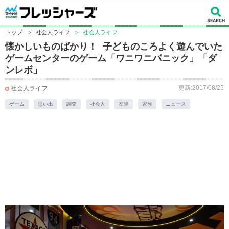
トップ
>
社会人ライフ
>
社会人ライフ
懐かしいものばかり！ 子どものころよく遊んでいた
ゲームセンターのゲーム「ワニワニパニック」「ダ
ンレボ」
更新:2017/08/25
社会人ライフ
ゲーム
思い出
調査
社会人
友達
家族
ニュース