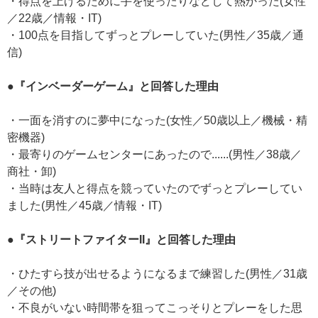
・得点を上げるために手を使ったりなどして熱かった(女性
／22歳／情報・IT)
・100点を目指してずっとプレーしていた(男性／35歳／通
信)
●『インベーダーゲーム』と回答した理由
・一面を消すのに夢中になった(女性／50歳以上／機械・精
密機器)
・最寄りのゲームセンターにあったので......(男性／38歳／
商社・卸)
・当時は友人と得点を競っていたのでずっとプレーしてい
ました(男性／45歳／情報・IT)
●『ストリートファイターII』と回答した理由
・ひたすら技が出せるようになるまで練習した(男性／31歳
／その他)
・不良がいない時間帯を狙ってこっそりとプレーをした思