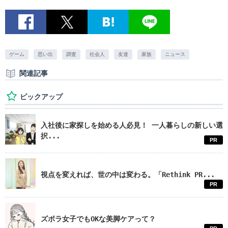
ゲーム
思い出
調査
社会人
友達
家族
ニュース
関連記事
ピックアップ
入社後に家探しを始める人必見！ 一人暮らしの新しい選
択...
PR
視点を変えれば、世の中は変わる。「Rethink PR...
PR
ズボラ女子でもOKな美脚ケアって？