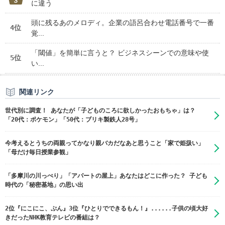
に違う
頭に残るあのメロディ。企業の語呂合わせ電話番号で一番
4位
覚...
「閾値」を簡単に言うと？ ビジネスシーンでの意味や使
5位
い...
関連リンク
世代別に調査！ あなたが「子どものころに欲しかったおもちゃ」は？
「20代：ポケモン」「50代：ブリキ製鉄人28号」
今考えるとうちの両親ってかなり親バカだなあと思うこと「家で姫扱い」
「母だけ毎日授業参観」
「多摩川の川っぺり」「アパートの屋上」あなたはどこに作った？ 子ども
時代の「秘密基地」の思い出
2位『にこにこ、ぷん』3位『ひとりでできるもん！』......子供の頃大好
きだったNHK教育テレビの番組は？