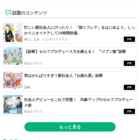
話題のコンテンツ
忙しい新社会人にぴったり！ 「朝リフレア」をはじめよう。しっ
かりニオイケアして24時間快適。
身だしなみ・ビジネスアイテム
PR
【診断】セルフプロデュース力を鍛える！ “ジブン観”診断
社会人ライフ
PR
実はがんばりすぎ？新社会人『お疲れ度』診断
診断
PR
社会人デビューもこれで完璧！ 印象アップのセルフプロデュー
ス術
社会人ライフ
PR
もっと見る