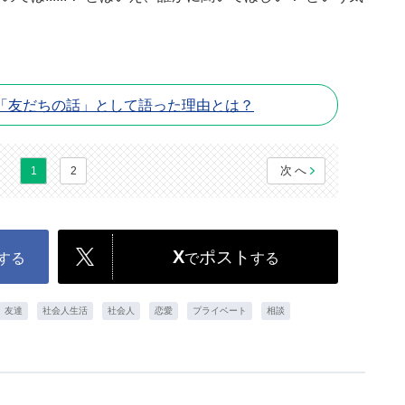
「友だちの話」として語った理由とは？
次へ
1
2
X
ポスト
する
で
する
友達
社会人生活
社会人
恋愛
プライベート
相談