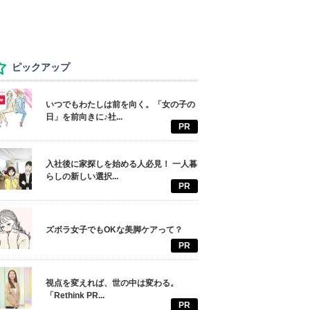
ピックアップ
いつでもわたしは前を向く。「女の子の
日」を前向きに♪社...
PR
入社後に家探しを始める人必見！ 一人暮
らしの新しい選択...
PR
ズボラ女子でもOKな美脚ケアって？
PR
視点を変えれば、世の中は変わる。
「Rethink PR...
PR