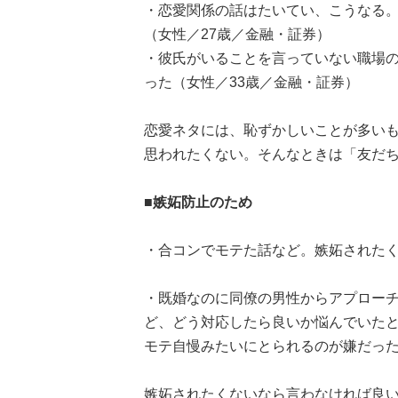
・恋愛関係の話はたいてい、こうなる
（女性／27歳／金融・証券）
・彼氏がいることを言っていない職場
った（女性／33歳／金融・証券）
恋愛ネタには、恥ずかしいことが多い
思われたくない。そんなときは「友だ
■嫉妬防止のため
・合コンでモテた話など。嫉妬されたく
・既婚なのに同僚の男性からアプロー
ど、どう対応したら良いか悩んでいた
モテ自慢みたいにとられるのが嫌だった
嫉妬されたくないなら言わなければ良いので