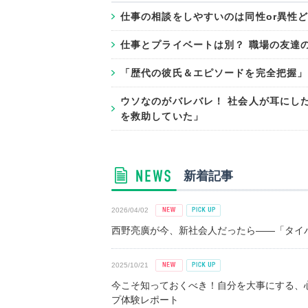
仕事の相談をしやすいのは同性or異性ど
仕事とプライベートは別？ 職場の友達
「歴代の彼氏＆エピソードを完全把握」
ウソなのがバレバレ！ 社会人が耳にし
を救助していた」
新着記事
2026/04/02
西野亮廣が今、新社会人だったら――「タイパ
2025/10/21
今こそ知っておくべき！自分を大事にする、
プ体験レポート