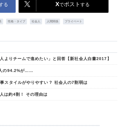
X
ポスト
する
で
する
活
性格・タイプ
社会人
人間関係
プライベート
個人よりチームで進めたい」と回答【新社会人白書2017】
の94.2%が……
仕事スタイルがやりやすい？ 社会人の7割弱は
人は約4割！ その理由は