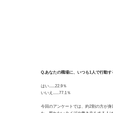
Q.あなたの職場に、いつも1人で行動
はい......22.9％
いいえ......77.1％
今回のアンケートでは、約2割の方が身