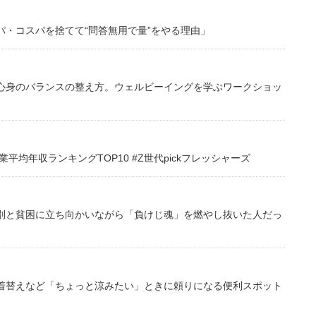
・コスパを捨てて“問答無用で量”をやる理由」
心身のバランスの整え方。ウェルビーイングを学ぶワークショッ
均年収ランキングTOP10 #Z世代pickフレッシャーズ
別と貧困に立ち向かいながら「負けじ魂」を燃やし抜いた人だっ
着替えなど「ちょっと涼みたい」ときに頼りになる便利スポット