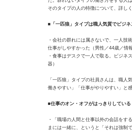
た。群れないタイプの働き方をする人
そのタイプの人の特徴について、詳し
■「一匹狼」タイプは職人気質でビジネ
・会社の群れには属さないで、一人技
仕事がしやすかった（男性／44歳／情報
・食事はデスクで一人で取る。ビジネス
器）
「一匹狼」タイプの社員さんは、職人
働きやすい」「仕事がやりやすい」と
■仕事のオン・オフがはっきりしている
・「職場の人間と仕事以外の会話をす
まには一緒に、というと「それは強制