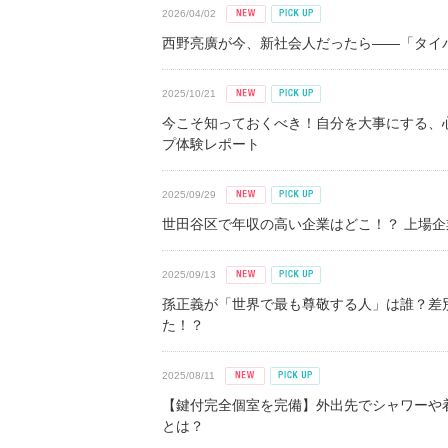
2026/04/02
西野亮廣が今、新社会人だったら――「タイパ
2025/10/21
今こそ知っておくべき！自分を大事にする、
プ体験レポート
2025/09/29
世田谷区で年収の高い企業はどこ！？ 上場企業平
2025/09/13
孫正義が「世界で最も尊敬する人」は誰？差
た！？
2025/08/11
【鍵付完全個室を完備】外出先でシャワーや
とは？