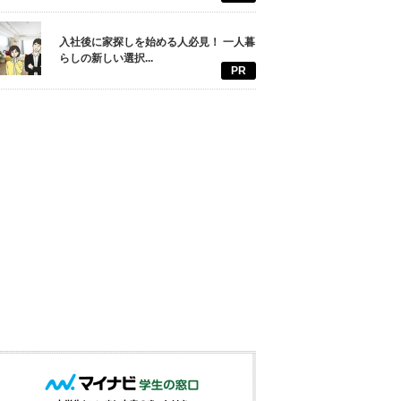
入社後に家探しを始める人必見！ 一人暮
らしの新しい選択...
PR