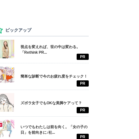
ピックアップ
視点を変えれば、世の中は変わる。
「Rethink PR...
PR
簡単な診断で今のお疲れ度をチェック！
PR
ズボラ女子でもOKな美脚ケアって？
PR
いつでもわたしは前を向く。「女の子の
日」を前向きに♪社...
PR