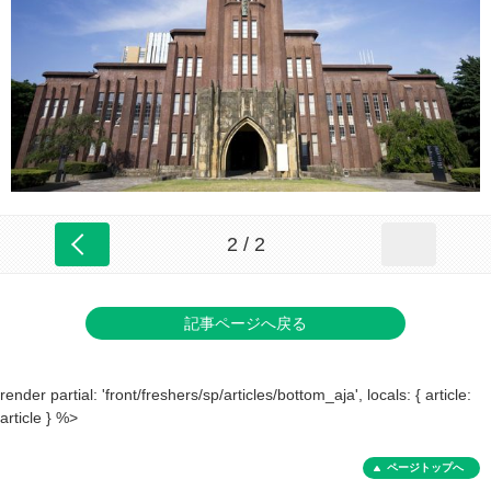
2 / 2
記事ページへ戻る
render partial: 'front/freshers/sp/articles/bottom_aja', locals: { article:
article } %>
ページトップへ