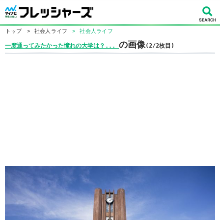
トップ
>
社会人ライフ
>
社会人ライフ
の画像
一度通ってみたかった憧れの大学は？...
(2/2枚目)