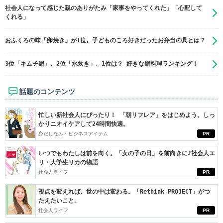
社会人になって感じた親のありがたみ「家事をやってくれた」「心配して
くれる」
おふくろの味「卵焼き」が1位。子どものころ好きだったお弁当の具とは？
3位「キムチ鍋」、2位「水炊き」、1位は？ 好きな鍋料理ランキング！
話題のコンテンツ
忙しい新社会人にぴったり！ 「朝リフレア」をはじめよう。しっ
かりニオイケアして24時間快適。
身だしなみ・ビジネスアイテム
PR
いつでもわたしは前を向く。「女の子の日」を前向きに♪社会人エ
リ・大学生リカの物語
社会人ライフ
PR
視点を変えれば、世の中は変わる。「Rethink PROJECT」がつ
たえたいこと。
社会人ライフ
PR