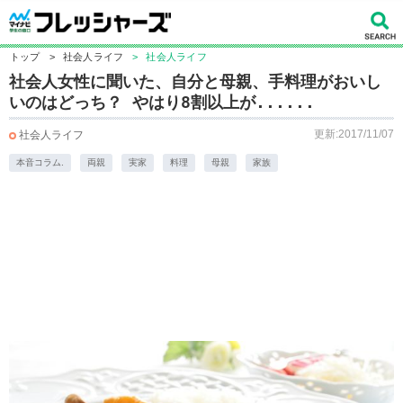
トップ
>
社会人ライフ
>
社会人ライフ
社会人女性に聞いた、自分と母親、手料理がおいし
いのはどっち？ やはり8割以上が......
更新:2017/11/07
社会人ライフ
本音コラム.
両親
実家
料理
母親
家族