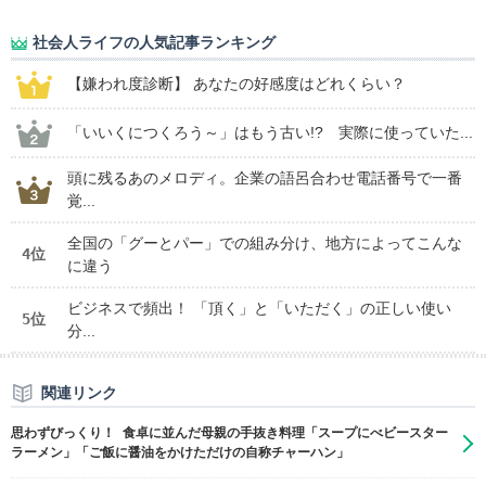
社会人ライフの人気記事ランキング
【嫌われ度診断】 あなたの好感度はどれくらい？
「いいくにつくろう～」はもう古い!? 実際に使っていた...
頭に残るあのメロディ。企業の語呂合わせ電話番号で一番
覚...
全国の「グーとパー」での組み分け、地方によってこんな
4位
に違う
ビジネスで頻出！ 「頂く」と「いただく」の正しい使い
5位
分...
関連リンク
思わずびっくり！ 食卓に並んだ母親の手抜き料理「スープにべビースター
ラーメン」「ご飯に醤油をかけただけの自称チャーハン」