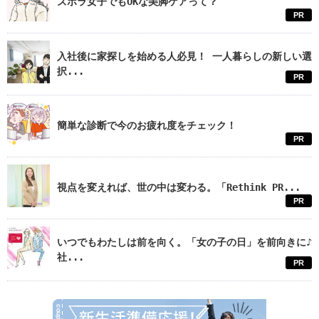
ズボラ女子でもOKな美脚ケアって？
PR
入社後に家探しを始める人必見！ 一人暮らしの新しい選
択...
PR
簡単な診断で今のお疲れ度をチェック！
PR
視点を変えれば、世の中は変わる。「Rethink PR...
PR
いつでもわたしは前を向く。「女の子の日」を前向きに♪
社...
PR