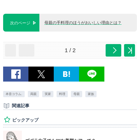
母親の手料理のほうがおいしい理由とは？
次のページ
1 / 2
本音コラム.
両親
実家
料理
母親
家族
関連記事
ピックアップ