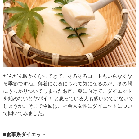
だんだん暖かくなってきて、そろそろコートもいらなくな
る季節ですね。薄着になるにつれて気になるのが、冬の間
にうっかりついてしまったお肉。夏に向けて、ダイエット
を始めないとヤバイ！ と思っている人も多いのではないで
しょうか。そこで今回は、社会人女性にダイエットについ
て聞いてみました。
■食事系ダイエット