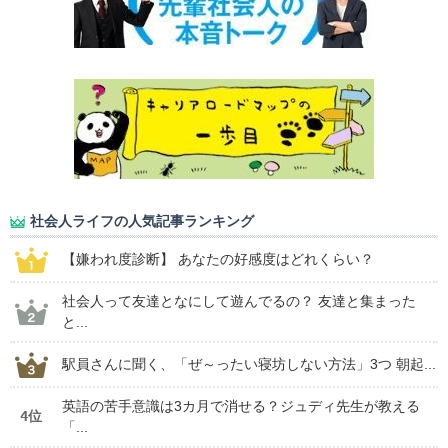
社会人ライフの人気記事ランキング
【嫌われ度診断】 あなたの好感度はどれくらい？
社会人って友達となにして遊んでるの？ 友達と集まった
と...
駅員さんに聞く、「ぜ～ったい寝坊しない方法」3つ 朝起...
英語の苦手意識は3カ月で消せる？ジュディ先生が教える
4位
「...