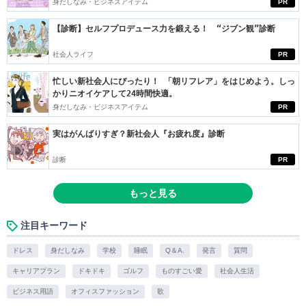
身だしなみ・ビジネスアイテム
PR
【診断】セルフプロデュース力を鍛える！ “ジブン観”診断
社会人ライフ
PR
忙しい新社会人にぴったり！ 「朝リフレア」をはじめよう。しっ
かりニオイケアして24時間快適。
身だしなみ・ビジネスアイテム
PR
実はがんばりすぎ？新社会人『お疲れ度』診断
診断
PR
もっと見る
注目キーワード
ドレス
身だしなみ
学校
睡眠
Q＆A.
発言
質問
キャリアプラン
ドキドキ
ゴルフ
ものすごい愛
社会人生活
ビジネス用語
オフィスファッション
歌