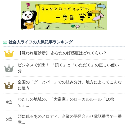
社会人ライフの人気記事ランキング
【嫌われ度診断】 あなたの好感度はどれくらい？
ビジネスで頻出！ 「頂く」と「いただく」の正しい使い
分...
全国の「グーとパー」での組み分け、地方によってこんな
に違う
わたしの地域の、「大富豪」のローカルルール「10捨
4位
て」...
頭に残るあのメロディ。企業の語呂合わせ電話番号で一番
5位
覚...