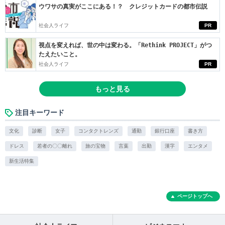
ウワサの真実がここにある！？ クレジットカードの都市伝説
社会人ライフ
PR
視点を変えれば、世の中は変わる。「Rethink PROJECT」がつ
たえたいこと。
社会人ライフ
PR
もっと見る
注目キーワード
文化
診断
女子
コンタクトレンズ
通勤
銀行口座
書き方
ドレス
若者の〇〇離れ
旅の宝物
言葉
出勤
漢字
エンタメ
新生活特集
ページトップへ