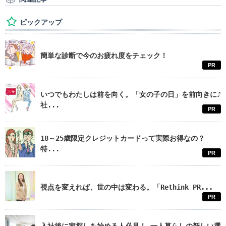
ピックアップ
簡単な診断で今のお疲れ度をチェック！
PR
いつでもわたしは前を向く。「女の子の日」を前向きに♪
社...
PR
18～25歳限定クレジットカードって実際お得なの？
特...
PR
視点を変えれば、世の中は変わる。「Rethink PR...
PR