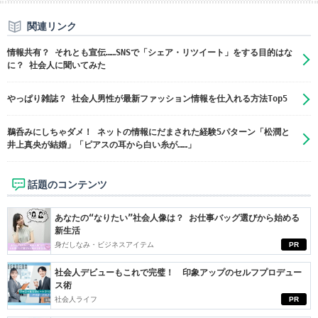
関連リンク
情報共有？ それとも宣伝……SNSで「シェア・リツイート」をする目的はな
に？ 社会人に聞いてみた
やっぱり雑誌？ ​社会人男性が最新ファッション情報を仕入れる方法Top5
鵜呑みにしちゃダメ！ ネットの情報にだまされた経験5パターン「松潤と
井上真央が結婚」「ピアスの耳から白い糸が……」
話題のコンテンツ
あなたの“なりたい”社会人像は？ お仕事バッグ選びから始める
新生活
身だしなみ・ビジネスアイテム
PR
社会人デビューもこれで完璧！ 印象アップのセルフプロデュー
ス術
社会人ライフ
PR