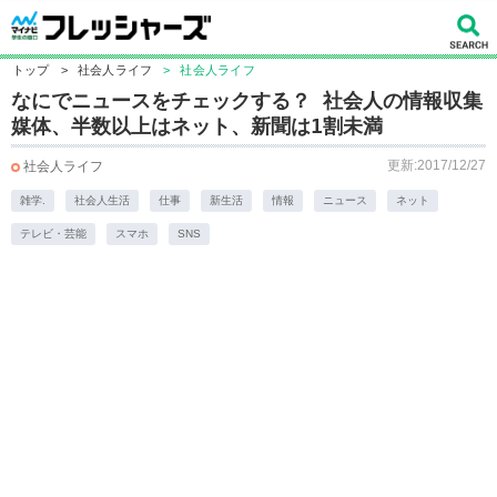
トップ
>
社会人ライフ
>
社会人ライフ
なにでニュースをチェックする？ 社会人の情報収集
媒体、半数以上はネット、新聞は1割未満
更新:2017/12/27
社会人ライフ
雑学.
社会人生活
仕事
新生活
情報
ニュース
ネット
テレビ・芸能
スマホ
SNS