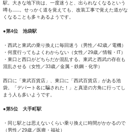
駅。大きな地下街は、一度迷うと、出られなくなるという
噂も......。せっかく道を覚えても、改装工事で覚えた道がな
くなることも多々あるようです。
●第4位 池袋駅
・西武と東武の乗り換えに毎回迷う（男性／42歳／電機）
・何度行ってもよくわからない（女性／29歳／情報・IT）
・東口と西口がどちらだか混乱する。東武と西武の存在も
混乱させる（女性／33歳／金属・鉄鋼・化学）
西口に「東武百貨店」、東口に「西武百貨店」がある池
袋。「デパート名に騙された！」と真逆の方角に行ってし
まう人も多いようです。
●第5位 大手町駅
・同じ駅とは思えないくらい乗り換えに時間がかかるので
（男性／29歳／医療・福祉）