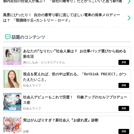
都内在住の社会人が選ぶ！ 「会社の最寄り」だとかっこいいと思う駅9選
風景にぴったり！ 自分の最寄り駅に流してほしい電車の発車メロディー
は？ 「聖蹟桜ケ丘→カントリー・ロード」
話題のコンテンツ
あなたの“なりたい”社会人像は？ お仕事バッグ選びから始める
新生活
身だしなみ・ビジネスアイテム
PR
視点を変えれば、世の中は変わる。「Rethink PROJECT」がつ
たえたいこと。
社会人ライフ
PR
社会人デビューもこれで完璧！ 印象アップのセルフプロデュー
ス術
社会人ライフ
PR
実はがんばりすぎ？新社会人『お疲れ度』診断
診断
PR