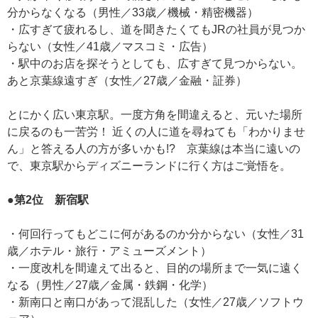
分からなくなる（男性／33歳／機械・精密機器）
・広すぎて疲れるし、道を聞きたくてもJRの社員が見つか
らない（女性／41歳／マスコミ・広告）
・駅中のお店を探そうとしても、広すぎて見つからない。
あと京葉線遠すぎ（女性／27歳／金融・証券）
とにかく広い東京駅。一度方角を間違えると、元いた場所
に戻るのも一苦労！ 近くの人に道を尋ねても「わかりませ
ん」と答える人の方が多いかも!? 京葉線は本当に遠いの
で、東京駅からディズニーランドに行く方はご覚悟を。
●第2位 新宿駅
・何回行ってもどこに何があるのか分からない（女性／31
歳／ホテル・旅行・アミューズメント）
・一度改札を間違えて出ると、目的の場所まで一気に遠く
なる（男性／27歳／金属・鉄鋼・化学）
・新南口と南口があって混乱した（女性／27歳／ソフトウ