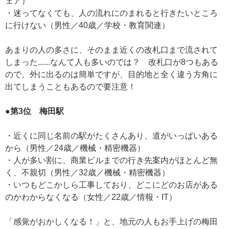
ェア）
・迷ってなくても、人の流れにのまれると行きたいところ
に行けない（男性／40歳／学校・教育関連）
あまりの人の多さに、そのまま近くの改札口まで流されて
しまった......なんて人も多いのでは？ 改札口が8つもある
ので、外に出るのは簡単ですが、目的地と全く違う方角に
出てしまうこともあるので要注意！
●第3位 梅田駅
・近くに同じ名前の駅がたくさんあり、道がいっぱいある
から（男性／24歳／機械・精密機器）
・人が多い割に、商業ビルまでの行き先案内がほとんど無
く、不親切（男性／32歳／機械・精密機器）
・いつもどこかしら工事しており、どこにどのお店がある
のかわからなくなる（女性／22歳／情報・IT）
「感覚がおかしくなる！」と、地元の人もお手上げの梅田