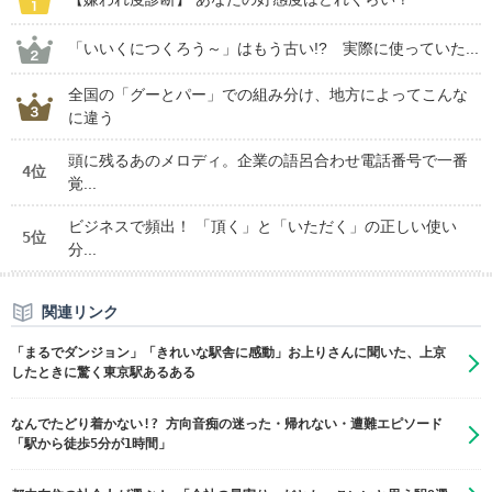
「いいくにつくろう～」はもう古い!? 実際に使っていた...
全国の「グーとパー」での組み分け、地方によってこんな
に違う
頭に残るあのメロディ。企業の語呂合わせ電話番号で一番
4位
覚...
ビジネスで頻出！ 「頂く」と「いただく」の正しい使い
5位
分...
関連リンク
「まるでダンジョン」「きれいな駅舎に感動」お上りさんに聞いた、上京
したときに驚く東京駅あるある
なんでたどり着かない!? 方向音痴の迷った・帰れない・遭難エピソード
「駅から徒歩5分が1時間」