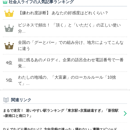
社会人ライフの人気記事ランキング
【嫌われ度診断】 あなたの好感度はどれくらい？
ビジネスで頻出！ 「頂く」と「いただく」の正しい使い
分...
全国の「グーとパー」での組み分け、地方によってこんな
に違う
頭に残るあのメロディ。企業の語呂合わせ電話番号で一番
4位
覚...
わたしの地域の、「大富豪」のローカルルール「10捨
5位
て」...
関連リンク
まるで迷宮！ 迷いやすい駅ランキング「東京駅→京葉線遠すぎ」「新宿駅
→新南口と南口？」
なんでたどり着かない!? 方向音痴の迷った・帰れない・遭難エピソード