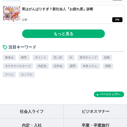
実はがんばりすぎ？新社会人『お疲れ度』診断
診断
PR
もっと見る
注目キーワード
春休み
雑学.
ポイント
言い訳
AI
世代ギャップ
拡散
モヤモヤバスターズ
内定先
忘年会
質問
本音コラム.
両親
ゲーム
カップル
ページトップへ
社会人ライフ
ビジネスマナー
内定・入社
卒業・卒業旅行