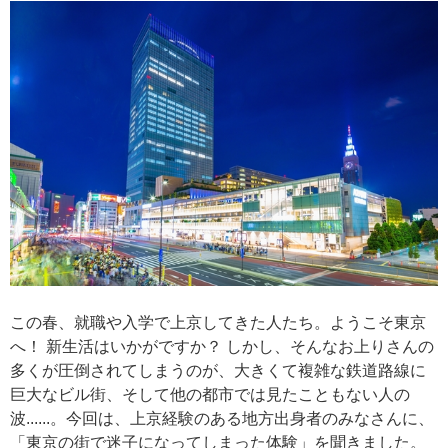
この春、就職や入学で上京してきた人たち。ようこそ東京
へ！ 新生活はいかがですか？ しかし、そんなお上りさんの
多くが圧倒されてしまうのが、大きくて複雑な鉄道路線に
巨大なビル街、そして他の都市では見たこともない人の
波......。今回は、上京経験のある地方出身者のみなさんに、
「東京の街で迷子になってしまった体験」を聞きました。