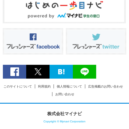
このサイトについて
利用規約
個人情報について
広告掲載のお問い合わせ
お問い合わせ
株式会社マイナビ
Copyright © Mynavi Corporation