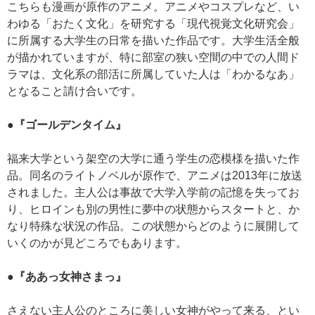
こちらも漫画が原作のアニメ。アニメやコスプレなど、い
わゆる「おたく文化」を研究する「現代視覚文化研究会」
に所属する大学生の日常を描いた作品です。大学生活全般
が描かれていますが、特に部室の狭い空間の中での人間ド
ラマは、文化系の部活に所属していた人は「わかるなあ」
となること請け合いです。
●『ゴールデンタイム』
福来大学という架空の大学に通う学生の恋模様を描いた作
品。同名のライトノベルが原作で、アニメは2013年に放送
されました。主人公は事故で大学入学前の記憶を失ってお
り、ヒロインも別の男性に夢中の状態からスタートと、か
なり特殊な状況の作品。この状態からどのように展開して
いくのかが見どころでもあります。
●『ああっ女神さまっ』
さえない主人公のところに美しい女神がやって来る、とい