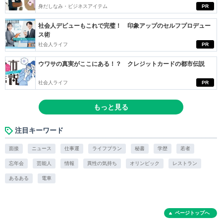
身だしなみ・ビジネスアイテム
PR
社会人デビューもこれで完璧！ 印象アップのセルフプロデュー
ス術
社会人ライフ
PR
ウワサの真実がここにある！？ クレジットカードの都市伝説
社会人ライフ
PR
もっと見る
注目キーワード
面接
ニュース
仕事運
ライフプラン
秘書
学歴
若者
忘年会
芸能人
情報
異性の気持ち
オリンピック
レストラン
あるある
電車
ページトップへ