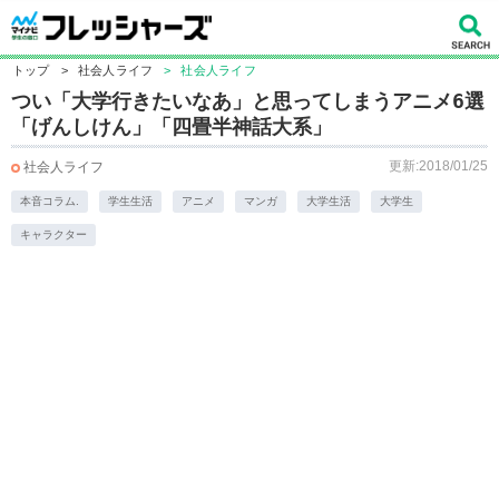
トップ
>
社会人ライフ
>
社会人ライフ
つい「大学行きたいなあ」と思ってしまうアニメ6選
「げんしけん」「四畳半神話大系」
更新:2018/01/25
社会人ライフ
本音コラム.
学生生活
アニメ
マンガ
大学生活
大学生
キャラクター