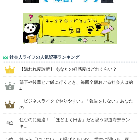
社会人ライフの人気記事ランキング
【嫌われ度診断】 あなたの好感度はどれくらい？
部下や後輩とご飯に行くとき、毎回全額おごる社会人は約
4...
「ビジネスライクでやりやすい」「報告をしない」あなた
の...
住むのに最適！ 「ほどよく田舎」だと思う都道府県ラン
4位
キ...
5位
妹から「にいにい」と呼ばれたい!? 学生に聞いた、家...