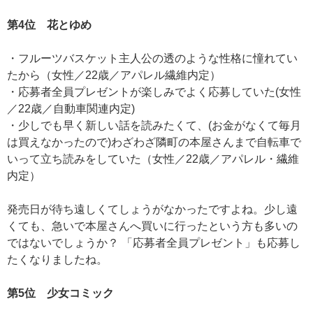
第4位 花とゆめ
・フルーツバスケット主人公の透のような性格に憧れてい
たから（女性／22歳／アパレル繊維内定）
・応募者全員プレゼントが楽しみでよく応募していた(女性
／22歳／自動車関連内定)
・少しでも早く新しい話を読みたくて、(お金がなくて毎月
は買えなかったので)わざわざ隣町の本屋さんまで自転車で
いって立ち読みをしていた（女性／22歳／アパレル・繊維
内定）
発売日が待ち遠しくてしょうがなかったですよね。少し遠
くても、急いで本屋さんへ買いに行ったという方も多いの
ではないでしょうか？ 「応募者全員プレゼント」も応募し
たくなりましたね。
第5位 少女コミック