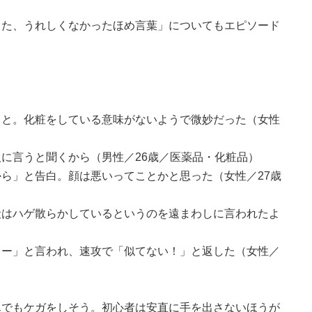
った、うれしくなかったほめ言葉」についてもエピソード
こと。化粧をしている意味がないようで微妙だった（女性
に言うと聞くから（男性／26歳／医薬品・化粧品）
ら」と告白。顔は悪いってことかと思った（女性／27歳
段はハゲ散らかしているというのを遠まわしに言われたよ
るー」と言われ、速攻で「似てない！」と返した（女性／
んでもケガをしそう。初心者は安直に手を出さないほうが