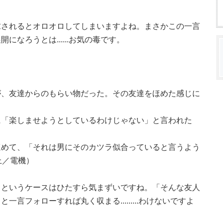
求されるとオロオロしてしまいますよね。まさかこの一言
なろうとは......お気の毒です。
が、友達からのもらい物だった。その友達をほめた感じに
に「楽しませようとしているわけじゃない」と言われた
ほめて、「それは男にそのカツラ似合っていると言うよう
上／電機）
、というケースはひたすら気まずいですね。「そんな友人
言フォローすれば丸く収まる.........わけないですよ