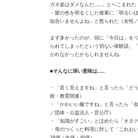
ガネ姿はダメなんだ......」とへこまれ
・髪の色を明るくした後輩に「明るい
似合いませんよね」と怒られた（女性／
まず多かったのが、頭に「今日は」を
られてしまったという切ない体験談。
かれなかったかもしれませんね。
■そんなに深い意味は......
・「若く見えますね」と言ったら「どう
校・教育関連）
・「かわいい服ですね」と言ったら「似
／団体・公益法人・官公庁）
・「知識がすごい」とほめたら「オタク
・母のつくった料理に対して「これお
29歳／生保・損保）