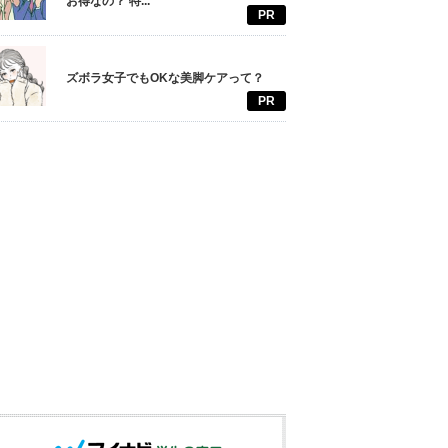
お得なの？ 特...
PR
ズボラ女子でもOKな美脚ケアって？
PR