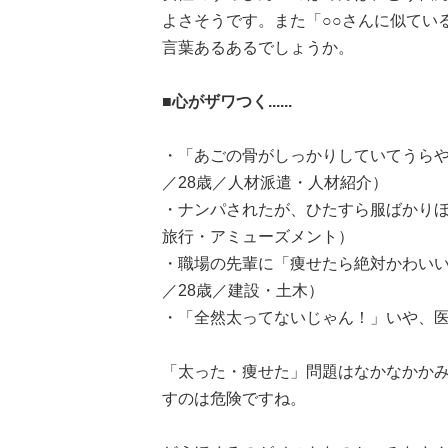
よさそうです。また「○○さんに似ているね
言葉あるあるでしょうか。
■心がザワつく......
・「あごの骨がしっかりしていてうらや
／28歳／人材派遣・人材紹介）
・ナンパされたが、ひたすら服ばかりほ
旅行・アミューズメント）
・職場の先輩に「痩せたら絶対かわい
／28歳／建設・土木）
・「全然太ってないじゃん！」いや、医
「太った・痩せた」問題はなかなかか
すのは危険ですね。