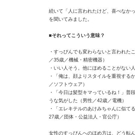
続いて「人に言われたけど、喜べなか
を聞いてみました。
■それってこういう意味？
・すっぴんでも変わらないと言われた
／35歳／機械・精密機器）
・いい人そう。他にほめることがない人
・「俺は、顔よりスタイルを重視するか
／ソフトウェア）
・「今日は髪型キマっているね！」普
うな気がした（男性／42歳／電機）
・「エレキテルのあけみちゃんに似て
27歳／団体・公益法人・官公庁）
女性のすっぴんへのほめ方は、どう転