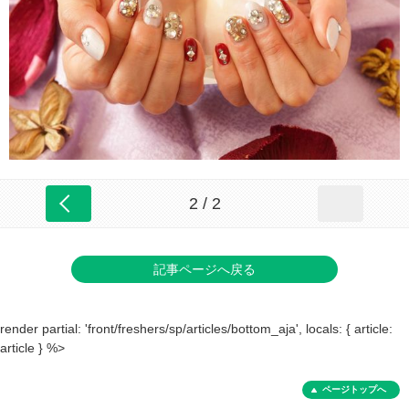
2 / 2
記事ページへ戻る
render partial: 'front/freshers/sp/articles/bottom_aja', locals: { article:
article } %>
ページトップへ