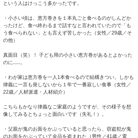
という人はけっこう多かったです。
・小さい頃は、恵方巻きを１本丸ごと食べるのがしんどか
ったけど、食べ終わるまで話すなと言われていたので「も
う食べられない」とも言えず苦しかった（女性／29歳／そ
の他）
真面目（笑）！ 子ども用の小さい恵方巻があるとよかった
のに......。
・わが家は恵方巻を一人1本食べるので結構きつい。しかも
律義に一言も発しないから１年で一番寂しい食事（女性／
22歳／人材派遣・人材紹介）
こちらもかなり律義なご家庭のようですが、その様子を想
像してみるとちょっと面白いです（失礼！）。
・父親が鬼のお面をかぶっていると思ったら、窃盗犯が鬼
のお面をかぶっていて金品を盗まれた（男性／41歳／電