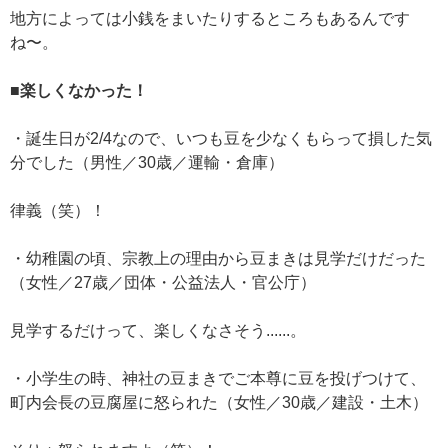
地方によっては小銭をまいたりするところもあるんです
ね〜。
■楽しくなかった！
・誕生日が2/4なので、いつも豆を少なくもらって損した気
分でした（男性／30歳／運輸・倉庫）
律義（笑）！
・幼稚園の頃、宗教上の理由から豆まきは見学だけだった
（女性／27歳／団体・公益法人・官公庁）
見学するだけって、楽しくなさそう......。
・小学生の時、神社の豆まきでご本尊に豆を投げつけて、
町内会長の豆腐屋に怒られた（女性／30歳／建設・土木）