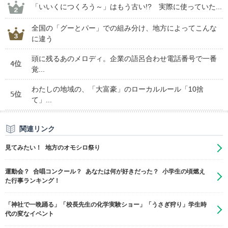
「いいくにつくろう～」はもう古い!? 実際に使っていた...
全国の「グーとパー」での組み分け、地方によってこんな
に違う
頭に残るあのメロディ。企業の語呂合わせ電話番号で一番
4位
覚...
わたしの地域の、「大富豪」のローカルルール「10捨
5位
て」...
関連リンク
見てみたい！ 地方のオモシロ祭り
運動会？ 合唱コンクール？ あなたは何が好きだった？ 小学生の頃燃え
た行事ランキング！
「神社で一晩踊る」「校長先生の化学実験ショー」「うさぎ狩り」学生時
代の変なイベント