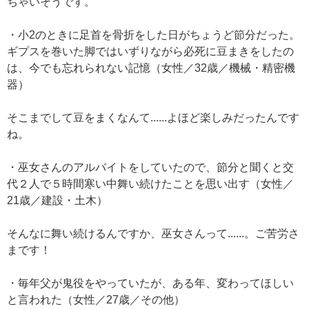
ちゃいそうです。
・小2のときに足首を骨折をした日がちょうど節分だった。
ギプスを巻いた脚ではいずりながら必死に豆まきをしたの
は、今でも忘れられない記憶（女性／32歳／機械・精密機
器）
そこまでして豆をまくなんて......よほど楽しみだったんです
ね。
・巫女さんのアルバイトをしていたので、節分と聞くと交
代２人で５時間寒い中舞い続けたことを思い出す（女性／
21歳／建設・土木）
そんなに舞い続けるんですか、巫女さんって......。ご苦労さ
まです！
・毎年父が鬼役をやっていたが、ある年、変わってほしい
と言われた（女性／27歳／その他）