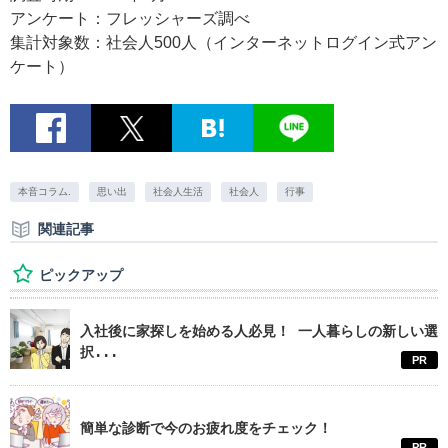
アンケート：フレッシャーズ調べ
集計対象数：社会人500人（インターネットログイン式アン
ケート）
本音コラム.
思い出
社会人生活
社会人
行事
関連記事
ピックアップ
入社後に家探しを始める人必見！ 一人暮らしの新しい選
択...
PR
簡単な診断で今のお疲れ度をチェック！
PR