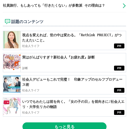
社員旅行、もしあっても「行きたくない」が多数派 その理由は？
話題のコンテンツ
視点を変えれば、世の中は変わる。「Rethink PROJECT」がつ
たえたいこと。
社会人ライフ
PR
実はがんばりすぎ？新社会人『お疲れ度』診断
診断
PR
社会人デビューもこれで完璧！ 印象アップのセルフプロデュー
ス術
社会人ライフ
PR
いつでもわたしは前を向く。「女の子の日」を前向きに♪社会人エ
リ・大学生リカの物語
社会人ライフ
PR
もっと見る