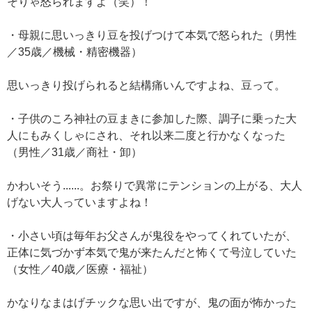
そりゃ怒られますよ（笑）！
・母親に思いっきり豆を投げつけて本気で怒られた（男性
／35歳／機械・精密機器）
思いっきり投げられると結構痛いんですよね、豆って。
・子供のころ神社の豆まきに参加した際、調子に乗った大
人にもみくしゃにされ、それ以来二度と行かなくなった
（男性／31歳／商社・卸）
かわいそう......。お祭りで異常にテンションの上がる、大人
げない大人っていますよね！
・小さい頃は毎年お父さんが鬼役をやってくれていたが、
正体に気づかず本気で鬼が来たんだと怖くて号泣していた
（女性／40歳／医療・福祉）
かなりなまはげチックな思い出ですが、鬼の面が怖かった