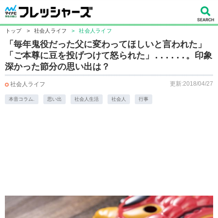
トップ
>
社会人ライフ
>
社会人ライフ
「毎年鬼役だった父に変わってほしいと言われた」
「ご本尊に豆を投げつけて怒られた」......。印象
深かった節分の思い出は？
更新:2018/04/27
社会人ライフ
本音コラム.
思い出
社会人生活
社会人
行事