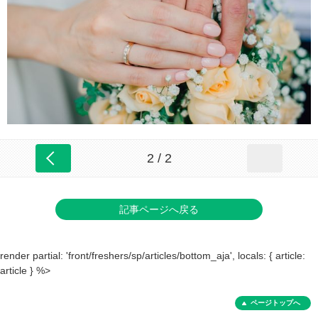
2 / 2
記事ページへ戻る
render partial: 'front/freshers/sp/articles/bottom_aja', locals: { article:
article } %>
ページトップへ