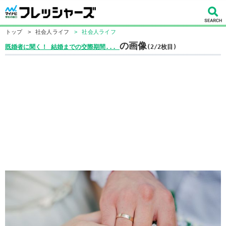
トップ
>
社会人ライフ
>
社会人ライフ
の画像
既婚者に聞く！ 結婚までの交際期間...
(2/2枚目)