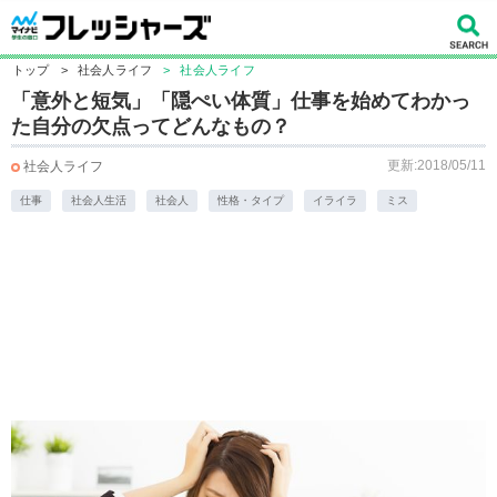
トップ
>
社会人ライフ
>
社会人ライフ
「意外と短気」「隠ぺい体質」仕事を始めてわかっ
た自分の欠点ってどんなもの？
更新:2018/05/11
社会人ライフ
仕事
社会人生活
社会人
性格・タイプ
イライラ
ミス