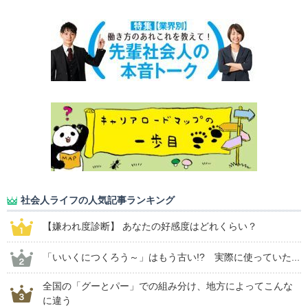
社会人ライフの人気記事ランキング
【嫌われ度診断】 あなたの好感度はどれくらい？
「いいくにつくろう～」はもう古い!? 実際に使っていた...
全国の「グーとパー」での組み分け、地方によってこんな
に違う