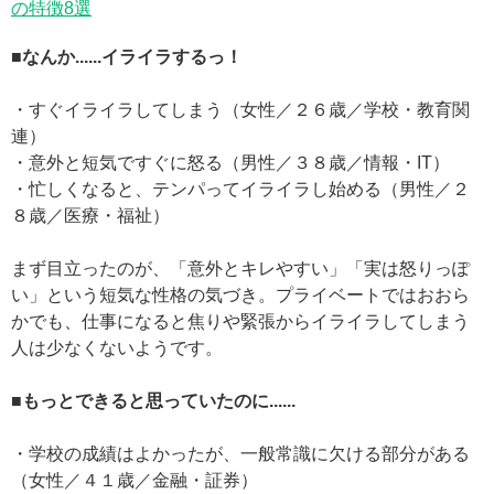
の特徴8選
■なんか......イライラするっ！
・すぐイライラしてしまう（女性／２６歳／学校・教育関
連）
・意外と短気ですぐに怒る（男性／３８歳／情報・IT）
・忙しくなると、テンパってイライラし始める（男性／２
８歳／医療・福祉）
まず目立ったのが、「意外とキレやすい」「実は怒りっぽ
い」という短気な性格の気づき。プライベートではおおら
かでも、仕事になると焦りや緊張からイライラしてしまう
人は少なくないようです。
■もっとできると思っていたのに......
・学校の成績はよかったが、一般常識に欠ける部分がある
（女性／４１歳／金融・証券）