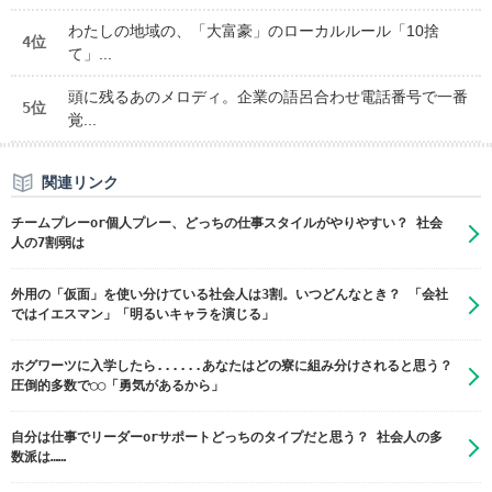
わたしの地域の、「大富豪」のローカルルール「10捨
4位
て」...
頭に残るあのメロディ。企業の語呂合わせ電話番号で一番
5位
覚...
関連リンク
チームプレーor個人プレー、どっちの仕事スタイルがやりやすい？ 社会
人の7割弱は
外用の「仮面」を使い分けている社会人は3割。いつどんなとき？ 「会社
ではイエスマン」「明るいキャラを演じる」
ホグワーツに入学したら......あなたはどの寮に組み分けされると思う？
圧倒的多数で◯◯「勇気があるから」
自分は仕事でリーダーorサポートどっちのタイプだと思う？ 社会人の多
数派は……