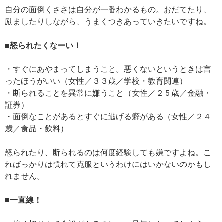
自分の面倒くささは自分が一番わかるもの。おだてたり、
励ましたりしながら、うまくつきあっていきたいですね。
■怒られたくなーい！
・すぐにあやまってしまうこと。悪くないというときは言
ったほうがいい（女性／３３歳／学校・教育関連）
・断られることを異常に嫌うこと（女性／２５歳／金融・
証券）
・面倒なことがあるとすぐに逃げる癖がある（女性／２４
歳／食品・飲料）
怒られたり、断られるのは何度経験しても嫌ですよね。こ
ればっかりは慣れて克服というわけにはいかないのかもし
れません。
■一直線！