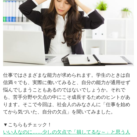
仕事ではさまざまな能力が求められます。学生のときは自
信満々でも、実際に働いてみると、自分の能力が通用せず
悩んでしまうこともあるのではないでしょうか。それで
も、苦手分野や欠点の中にこそ成長するためのヒントがあ
ります。そこで今回は、社会人のみなさんに「仕事を始め
てから気づいた、自分の欠点」を聞いてみました。
▼こちらもチェック！
いい人なのに……少しの欠点で「損してるな～」と思う人