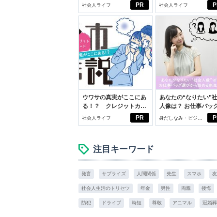
ブン観”診断
向きに♪社会人エリ・
PR
P
社会人ライフ
社会人ライフ
学生リカの物語
ウワサの真実がここにあ
あなたの“なりたい”
る！？ クレジットカー
人像は？ お仕事バッ
ドの都市伝説
びから始める新生活
PR
P
社会人ライフ
身だしなみ・ビジネ
スアイテム
注目キーワード
発言
サプライズ
人間関係
先生
スマホ
友
社会人生活のトリセツ
年金
男性
両親
後悔
防犯
ドライブ
時短
尊敬
アニマル
冠婚葬