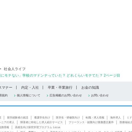
>
社会人ライフ
にモテない」学校のマドンナっていた？ どれくらいモテてた？ 2ページ目
スマナー
内定・入社
卒業・卒業旅行
お金の知識
用規約
個人情報について
広告掲載のお問い合わせ
お問い合わせ
活
留学経験者の就活
看護学生向け
医学生・研修医向け
転職・求人情報
海外求人
ミド
シニアの求人
障害者に特化した求人紹介サービス
フリーランス・副業向け業務委託案件
医療福祉
進路情報
高校生向け探究学習プログラム Locus