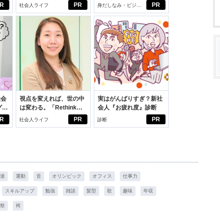
大
ルフプロデュース術
じめよう。しっかりニオ
R
PR
PR
社会人ライフ
身だしなみ・ビジネ
イケアして24時間快適。
スアイテム
社会
視点を変えれば、世の中
実はがんばりすぎ？新社
グ選
は変わる。「Rethink
会人『お疲れ度』診断
PROJECT」がつたえた
R
PR
PR
社会人ライフ
診断
いこと。
達
運動
音
オリンピック
オフィス
仕事力
スキルアップ
勉強
雑談
髪型
歌
趣味
年収
祭
袴