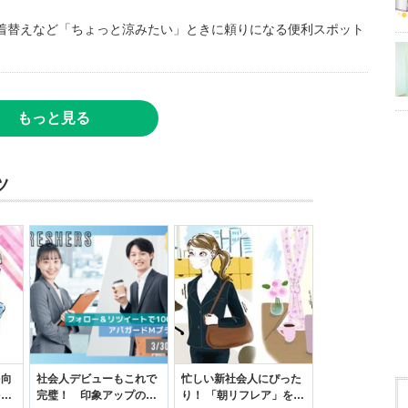
着替えなど「ちょっと涼みたい」ときに頼りになる便利スポット
もっと見る
ツ
を向
社会人デビューもこれで
忙しい新社会人にぴった
を前
完璧！ 印象アップのセ
り！ 「朝リフレア」をは