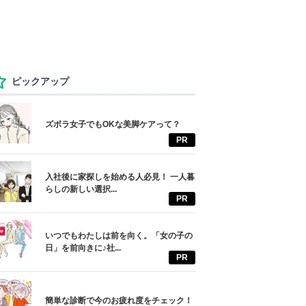
ピックアップ
ズボラ女子でもOKな美脚ケアって？
PR
入社後に家探しを始める人必見！ 一人暮
らしの新しい選択...
PR
いつでもわたしは前を向く。「女の子の
日」を前向きに♪社...
PR
簡単な診断で今のお疲れ度をチェック！