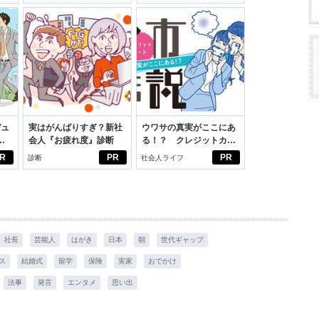
適。
学生リカの物語
スアイテム
デュ
実はがんばりすぎ？新社
ウワサの真実がここにあ
ジ
会人『お疲れ度』診断
る！？ クレジットカー
ドの都市伝説
R
PR
PR
診断
社会人ライフ
社長
芸能人
はがき
日本
朝
世代ギャップ
ス
結婚式
留学
保険
実家
おでかけ
法事
発言
エンタメ
思い出