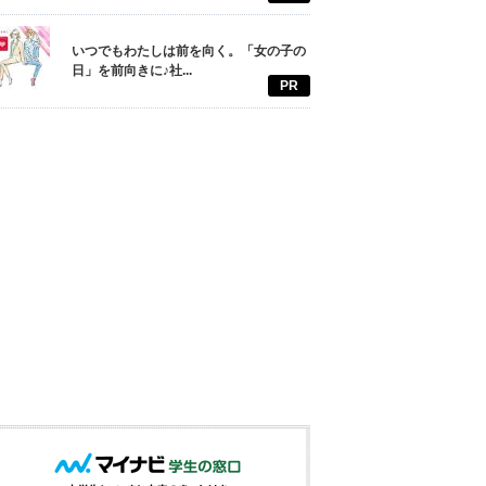
いつでもわたしは前を向く。「女の子の
日」を前向きに♪社...
PR