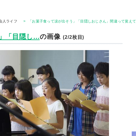
会人ライフ
>
「お菓子食って涙が出そう」「目隠しおじさん」間違って覚えて
「目隠し...
の画像
(2/2枚目)