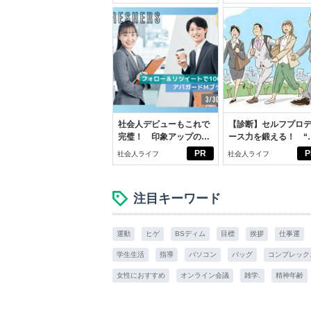
いこと。
イケアして24時間快
スアイテム
社会人デビューもこれで
【診断】セルフプロ
完璧！ 印象アップのセ
ース力を鍛える！ “
ルフプロデュース術
ブン観”診断
PR
P
社会人ライフ
社会人ライフ
注目キーワード
運動
ヒゲ
BSディム
目標
挨拶
仕事運
学生生活
指導
パソコン
バッグ
コンプレック
女性におすすめ
オンライン会議
雑学.
精神年齢