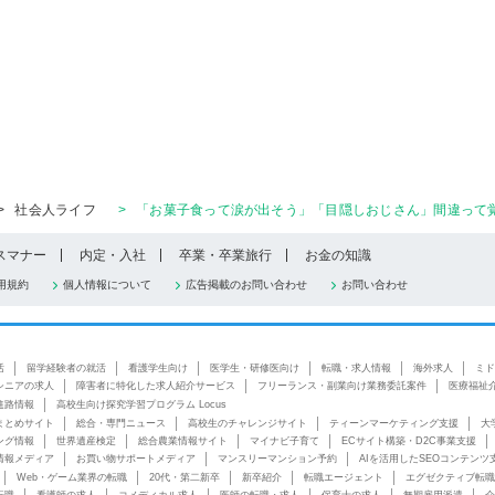
>
社会人ライフ
>
「お菓子食って涙が出そう」「目隠しおじさん」間違って覚
スマナー
内定・入社
卒業・卒業旅行
お金の知識
用規約
個人情報について
広告掲載のお問い合わせ
お問い合わせ
活
留学経験者の就活
看護学生向け
医学生・研修医向け
転職・求人情報
海外求人
ミド
シニアの求人
障害者に特化した求人紹介サービス
フリーランス・副業向け業務委託案件
医療福祉
進路情報
高校生向け探究学習プログラム Locus
まとめサイト
総合・専門ニュース
高校生のチャレンジサイト
ティーンマーケティング支援
大
ング情報
世界遺産検定
総合農業情報サイト
マイナビ子育て
ECサイト構築・D2C事業支援
情報メディア
お買い物サポートメディア
マンスリーマンション予約
AIを活用したSEOコンテンツ
Web・ゲーム業界の転職
20代・第二新卒
新卒紹介
転職エージェント
エグゼクティブ転職