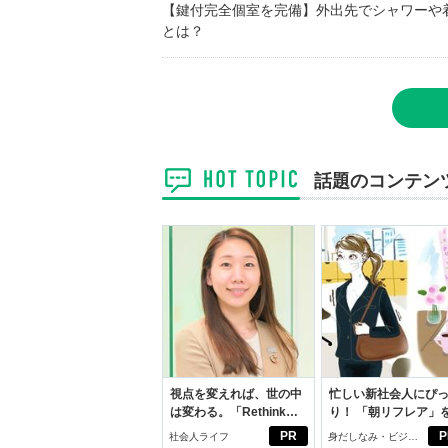
【鍵付完全個室を完備】外出先でシャワーや
とは？
話題のコンテン
視点を変えれば、世の中
忙しい新社会人にぴ
は変わる。「Rethink
り！ 「朝リフレア」
PROJECT」がつたえた
じめよう。しっかり
PR
P
社会人ライフ
身だしなみ・ビジネ