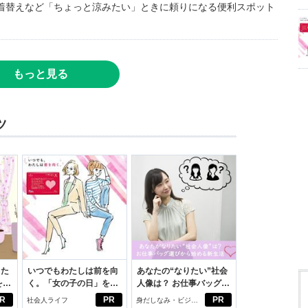
着替えなど「ちょっと涼みたい」ときに頼りになる便利スポット
もっと見る
ツ
った
いつでもわたしは前を向
あなたの“なりたい”社会
をは
く。「女の子の日」を前
人像は？ お仕事バッグ選
ニオ
向きに♪社会人エリ・大
びから始める新生活
R
PR
PR
社会人ライフ
身だしなみ・ビジネ