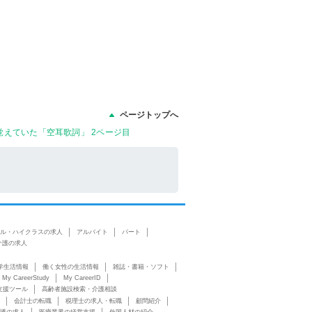
ページトップへ
えていた「空耳歌詞」 2ページ目
ル・ハイクラスの求人
アルバイト
パート
介護の求人
学生活情報
働く女性の生活情報
雑誌・書籍・ソフト
My CareerStudy
My CareerID
支援ツール
高齢者施設検索・介護相談
会計士の転職
税理士の求人・転職
顧問紹介