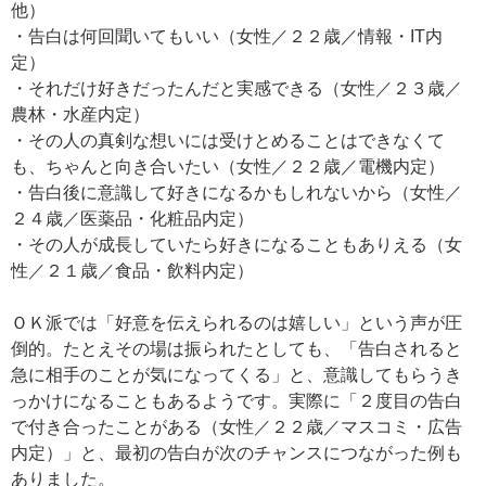
他）
・告白は何回聞いてもいい（女性／２２歳／情報・IT内
定）
・それだけ好きだったんだと実感できる（女性／２３歳／
農林・水産内定）
・その人の真剣な想いには受けとめることはできなくて
も、ちゃんと向き合いたい（女性／２２歳／電機内定）
・告白後に意識して好きになるかもしれないから（女性／
２４歳／医薬品・化粧品内定）
・その人が成長していたら好きになることもありえる（女
性／２１歳／食品・飲料内定）
ＯＫ派では「好意を伝えられるのは嬉しい」という声が圧
倒的。たとえその場は振られたとしても、「告白されると
急に相手のことが気になってくる」と、意識してもらうき
っかけになることもあるようです。実際に「２度目の告白
で付き合ったことがある（女性／２２歳／マスコミ・広告
内定）」と、最初の告白が次のチャンスにつながった例も
ありました。