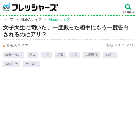
トップ
>
社会人ライフ
>
社会人ライフ
女子大生に聞いた、一度振った相手にもう一度告白
されるのはアリ？
更新:2018/05/28
社会人ライフ
本音コラム.
恋人
モテ
恋愛
失恋
人間関係
大学生
大学生活
女子大生