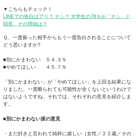
▼こちらもチェック！
LINEでの告白はアリ？ ナシ？ 大学生の78％が「ナシ」と
回答。その理由は？
Ｑ、一度振った相手からもう一度告白されることについて
どう思いますか?
■別にかまわない ５４.３％
■やめてほしい ４５.７％
「別にかまわない」が「やめてほしい」を上回る結果にな
りました。一度断られても可能性が全くないというわけで
はないようですね。それでは、それぞれの意見を紹介しま
す。
■別にかまわない派の意見
・まだ好きと言われて純粋に嬉しい（女性／２２歳／その