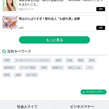
視点を変えれば、世の中は変わる。「Rethink PROJECT」がつ
たえたいこと。
社会人ライフ
PR
実はがんばりすぎ？新社会人『お疲れ度』診断
診断
PR
もっと見る
注目キーワード
学歴
ビジネスファッションのキホン
投資
出勤
電話
財布
海外旅行
ビジネス用語
外国
地域ネタ
身だしなみ
ミス
指導
夫婦
女子大生
ページトップへ
社会人ライフ
ビジネスマナー