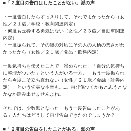
■「２度目の告白はしたことがない」派の声
・一度告白したらすっきりして、それでよかったから（女
性／２１歳／学校・教育関連内定）
・何度も玉砕する勇気はない（女性／２３歳／自動車関連
内定）
・一度振られて、その後の対応にその人の人柄の悪さがわ
かったから（女性／２１歳／食品・飲料内定）
一度気持ちを伝えたことで「諦められた」「自分の気持ち
に整理がついた」という人がいる一方、「もう一度振られ
たら今度こそ立ち直れない（女性／２１歳／金融・証券内
定）」という切実な本音も......。再び傷つくかもと思うとな
かなか踏み出せませんよね。
それでは、少数派となった「もう一度告白したことがあ
る」人たちはどうして再び告白できたのでしょうか？
■「２度目の告白をしたことがある」派の声