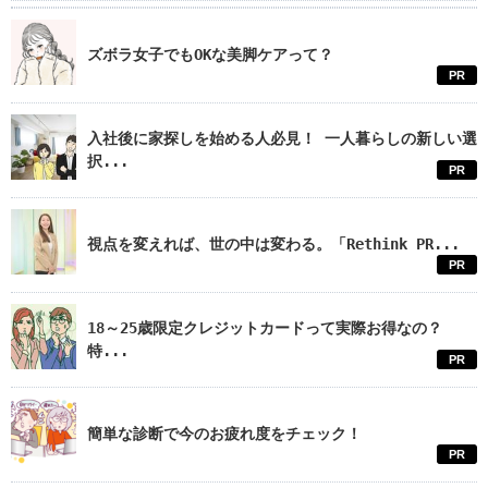
ズボラ女子でもOKな美脚ケアって？
PR
入社後に家探しを始める人必見！ 一人暮らしの新しい選
択...
PR
視点を変えれば、世の中は変わる。「Rethink PR...
PR
18～25歳限定クレジットカードって実際お得なの？
特...
PR
簡単な診断で今のお疲れ度をチェック！
PR