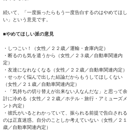
続いて、「一度振ったらもう一度告白するのはやめてほし
い」という意見です。
■やめてほしい派の意見
・しつこい！（女性／２２歳／運輸・倉庫内定）
・断るのも気を遣うから（女性／２３歳／自動車関連内
定）
・友達になれなくなる（女性／２２歳／自動車関連内定）
・せっかく悩んで出した結論だからもうしてほしくない
（女性／２１歳／自動車関連内定）
・「気持ちの切り替えが出来ない人なんだな」と思って余
計に冷める（女性／２２歳／ホテル・旅行・アミューズメ
ント内定）
・彼氏がいるとわかっていて、振られる前提で告白される
のは正直迷惑。自分のことしか考えていない（女性／２１
歳／自動車関連内定）