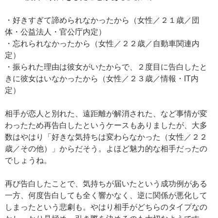
・好きすぎて諦められなかったから（女性／２１歳／団
体・公益法人・官公庁内定）
・忘れられなかったから（女性／２２歳／自動車関連内
定）
・振られた理由は彼女がいたからで、２度目に告白したと
きに彼女はいなかったから（女性／２３歳／情報・IT内
定）
相手が恋人と別れた、遠距離が解消された、など事情が変
わったため再告白したというケースもありましたが、大多
数はやはり「好きな気持ちは変わらなかった（女性／２２
歳／その他）」からだそう。よほど魅力的な相手だったの
でしょうね。
再び告白したことで、気持ちが届いたという成功例がある
一方、何度告白しても全く響かなく、逆に関係が悪化して
しまったという悲劇も。やはり相手がどちらのタイプなの