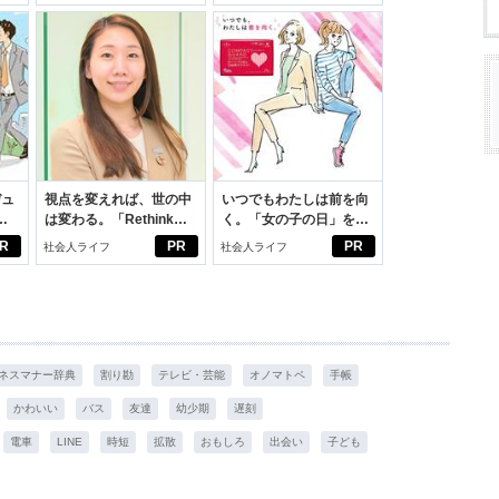
スアイテム
デュ
視点を変えれば、世の中
いつでもわたしは前を向
ジ
は変わる。「Rethink
く。「女の子の日」を前
PROJECT」がつたえた
向きに♪社会人エリ・大
R
PR
PR
社会人ライフ
社会人ライフ
いこと。
学生リカの物語
ネスマナー辞典
割り勘
テレビ・芸能
オノマトペ
手帳
かわいい
バス
友達
幼少期
遅刻
電車
LINE
時短
拡散
おもしろ
出会い
子ども