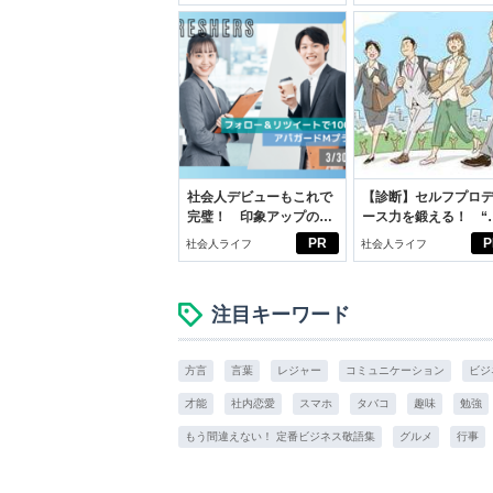
イケアして24時間快適。
スアイテム
社会人デビューもこれで
【診断】セルフプロ
完璧！ 印象アップのセ
ース力を鍛える！ “
ルフプロデュース術
ブン観”診断
PR
P
社会人ライフ
社会人ライフ
注目キーワード
方言
言葉
レジャー
コミュニケーション
ビジ
才能
社内恋愛
スマホ
タバコ
趣味
勉強
もう間違えない！ 定番ビジネス敬語集
グルメ
行事