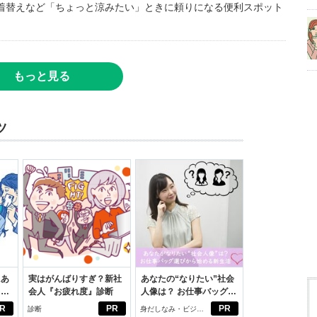
着替えなど「ちょっと涼みたい」ときに頼りになる便利スポット
もっと見る
ツ
にあ
実はがんばりすぎ？新社
あなたの“なりたい”社会
カー
会人『お疲れ度』診断
人像は？ お仕事バッグ選
びから始める新生活
R
PR
PR
診断
身だしなみ・ビジネ