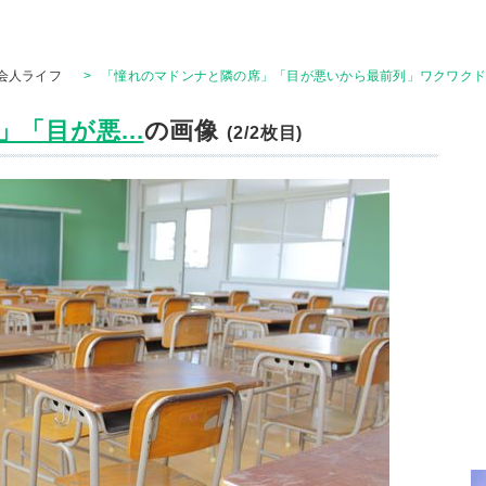
会人ライフ
>
「憧れのマドンナと隣の席」「目が悪いから最前列」ワクワクド
「目が悪...
の画像
(2/2枚目)