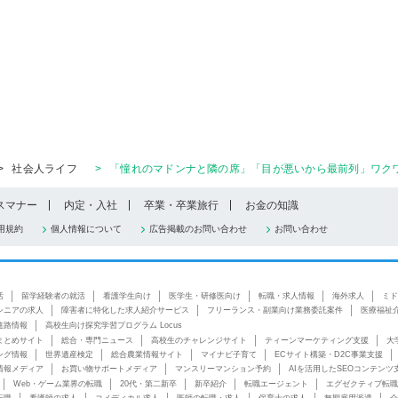
>
社会人ライフ
>
「憧れのマドンナと隣の席」「目が悪いから最前列」ワクワ
スマナー
内定・入社
卒業・卒業旅行
お金の知識
用規約
個人情報について
広告掲載のお問い合わせ
お問い合わせ
活
留学経験者の就活
看護学生向け
医学生・研修医向け
転職・求人情報
海外求人
ミド
シニアの求人
障害者に特化した求人紹介サービス
フリーランス・副業向け業務委託案件
医療福祉
進路情報
高校生向け探究学習プログラム Locus
まとめサイト
総合・専門ニュース
高校生のチャレンジサイト
ティーンマーケティング支援
大
ング情報
世界遺産検定
総合農業情報サイト
マイナビ子育て
ECサイト構築・D2C事業支援
情報メディア
お買い物サポートメディア
マンスリーマンション予約
AIを活用したSEOコンテンツ
Web・ゲーム業界の転職
20代・第二新卒
新卒紹介
転職エージェント
エグゼクティブ転職