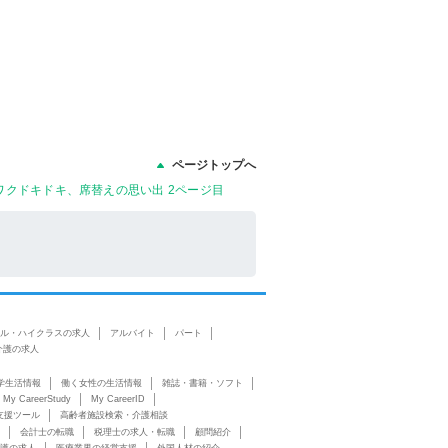
ページトップへ
クドキドキ、席替えの思い出 2ページ目
ル・ハイクラスの求人
アルバイト
パート
介護の求人
学生活情報
働く女性の生活情報
雑誌・書籍・ソフト
My CareerStudy
My CareerID
支援ツール
高齢者施設検索・介護相談
会計士の転職
税理士の求人・転職
顧問紹介