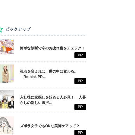
ピックアップ
簡単な診断で今のお疲れ度をチェック！
PR
視点を変えれば、世の中は変わる。
「Rethink PR...
PR
入社後に家探しを始める人必見！ 一人暮
らしの新しい選択...
PR
ズボラ女子でもOKな美脚ケアって？
PR