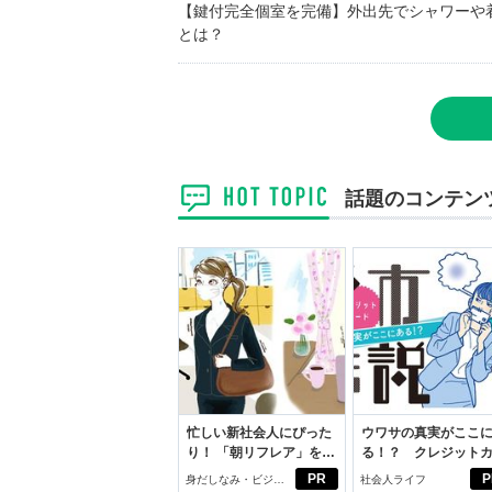
【鍵付完全個室を完備】外出先でシャワーや
とは？
話題のコンテン
忙しい新社会人にぴった
ウワサの真実がここ
り！ 「朝リフレア」をは
る！？ クレジット
じめよう。しっかりニオ
ドの都市伝説
PR
P
身だしなみ・ビジネ
社会人ライフ