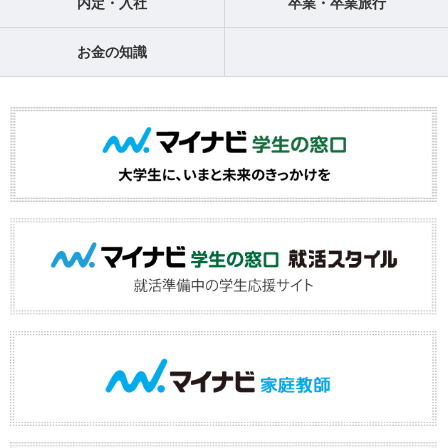
内定・入社
卒業・卒業旅行
お金の知識