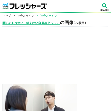
トップ
>
社会人ライフ
>
社会人ライフ
の画像
聞くのもウザい、笑えない自虐ネタっ...
(/2枚目)