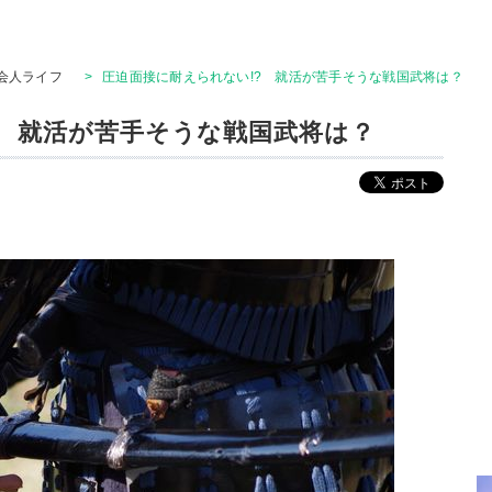
会人ライフ
>
圧迫面接に耐えられない!? 就活が苦手そうな戦国武将は？
? 就活が苦手そうな戦国武将は？