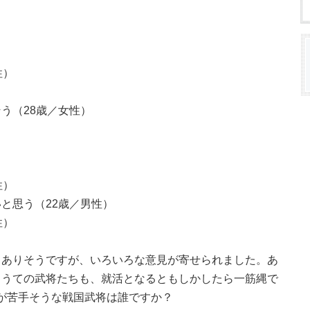
性）
う（28歳／女性）
性）
と思う（22歳／男性）
性）
もありそうですが、いろいろな意見が寄せられました。あ
名うての武将たちも、就活となるともしかしたら一筋縄で
就活が苦手そうな戦国武将は誰ですか？