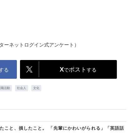
ンターネットログイン式アンケート）
X
ポスト
する
で
する
就職活動
社会人
文化
たこと、損したこと。 「先輩にかわいがられる」「英語話