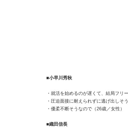
■小早川秀秋
・就活を始めるのが遅くて、結局フリー
・圧迫面接に耐えられずに逃げ出しそう
・優柔不断そうなので（26歳／女性）
■織田信長