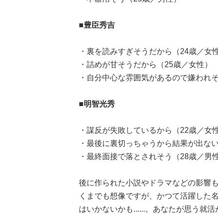
■豊臣秀吉
・裏を読みすぎそうだから（24歳／女
・詰めが甘そうだから（25歳／女性）
・自分中心な雰囲気があるので嫌われそ
■明智光秀
・謀反が失敗しているから（22歳／女
・最後に裏切っちゃうから結果が出ない
・最終面接で落とされそう（28歳／男
後に作られた小説やドラマなどの影響
くまでも想像ですが、かつて活躍した
はいかないかも......。あなたが思う