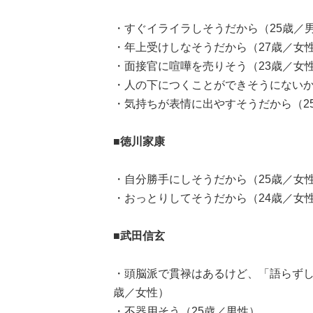
・すぐイライラしそうだから（25歳／
・年上受けしなそうだから（27歳／女
・面接官に喧嘩を売りそう（23歳／女
・人の下につくことができそうにないか
・気持ちが表情に出やすそうだから（2
■徳川家康
・自分勝手にしそうだから（25歳／女
・おっとりしてそうだから（24歳／女
■武田信玄
・頭脳派で貫禄はあるけど、「語らずし
歳／女性）
・不器用そう（25歳／男性）