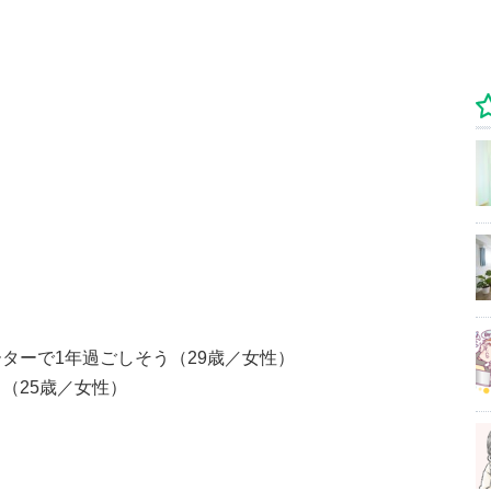
ターで1年過ごしそう（29歳／女性）
（25歳／女性）