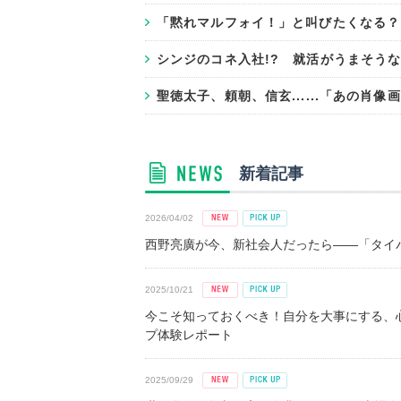
「黙れマルフォイ！」と叫びたくなる？
シンジのコネ入社!? 就活がうまそう
聖徳太子、頼朝、信玄......「あの肖
新着記事
2026/04/02
西野亮廣が今、新社会人だったら――「タイパ
2025/10/21
今こそ知っておくべき！自分を大事にする、
プ体験レポート
2025/09/29