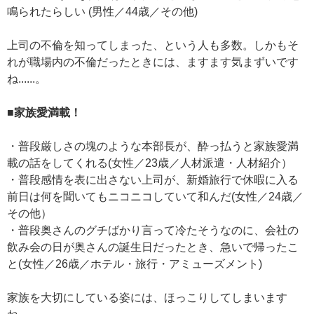
鳴られたらしい (男性／44歳／その他)
上司の不倫を知ってしまった、という人も多数。しかもそ
れが職場内の不倫だったときには、ますます気まずいです
ね......。
■家族愛満載！
・普段厳しさの塊のような本部長が、酔っ払うと家族愛満
載の話をしてくれる(女性／23歳／人材派遣・人材紹介）
・普段感情を表に出さない上司が、新婚旅行で休暇に入る
前日は何を聞いてもニコニコしていて和んだ(女性／24歳／
その他）
・普段奥さんのグチばかり言って冷たそうなのに、会社の
飲み会の日が奥さんの誕生日だったとき、急いで帰ったこ
と(女性／26歳／ホテル・旅行・アミューズメント)
家族を大切にしている姿には、ほっこりしてしまいます