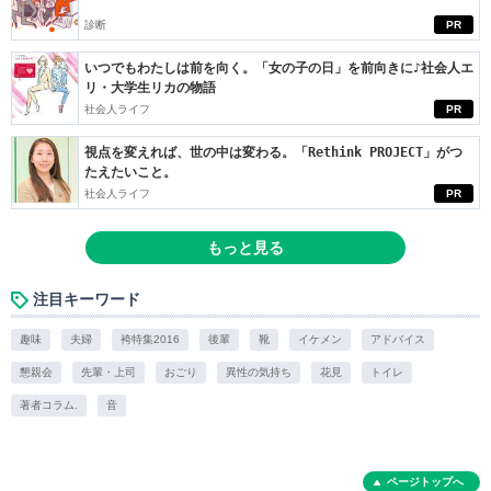
診断
PR
いつでもわたしは前を向く。「女の子の日」を前向きに♪社会人エ
リ・大学生リカの物語
社会人ライフ
PR
視点を変えれば、世の中は変わる。「Rethink PROJECT」がつ
たえたいこと。
社会人ライフ
PR
もっと見る
注目キーワード
趣味
夫婦
袴特集2016
後輩
靴
イケメン
アドバイス
懇親会
先輩・上司
おごり
異性の気持ち
花見
トイレ
著者コラム.
音
ページトップへ