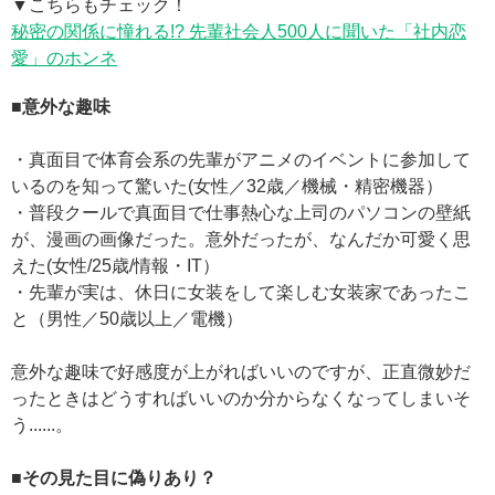
▼こちらもチェック！
秘密の関係に憧れる!? 先輩社会人500人に聞いた「社内恋
愛」のホンネ
■意外な趣味
・真面目で体育会系の先輩がアニメのイベントに参加して
いるのを知って驚いた(女性／32歳／機械・精密機器）
・普段クールで真面目で仕事熱心な上司のパソコンの壁紙
が、漫画の画像だった。意外だったが、なんだか可愛く思
えた(女性/25歳/情報・IT）
・先輩が実は、休日に女装をして楽しむ女装家であったこ
と（男性／50歳以上／電機）
意外な趣味で好感度が上がればいいのですが、正直微妙だ
ったときはどうすればいいのか分からなくなってしまいそ
う......。
■その見た目に偽りあり？