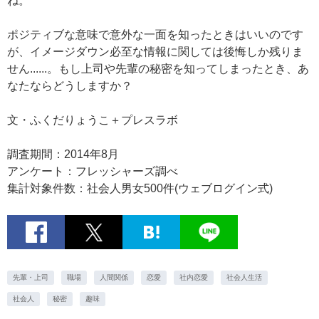
ね。
ポジティブな意味で意外な一面を知ったときはいいのです
が、イメージダウン必至な情報に関しては後悔しか残りま
せん......。もし上司や先輩の秘密を知ってしまったとき、あ
なたならどうしますか？
文・ふくだりょうこ＋プレスラボ
調査期間：2014年8月
アンケート：フレッシャーズ調べ
集計対象件数：社会人男女500件(ウェブログイン式)
先輩・上司
職場
人間関係
恋愛
社内恋愛
社会人生活
社会人
秘密
趣味