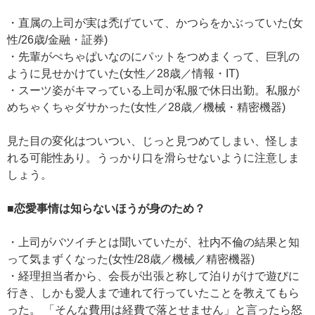
・直属の上司が実は禿げていて、かつらをかぶっていた(女
性/26歳/金融・証券)
・先輩がぺちゃぱいなのにパットをつめまくって、巨乳の
ように見せかけていた(女性／28歳／情報・IT)
・スーツ姿がキマっている上司が私服で休日出勤。私服が
めちゃくちゃダサかった(女性／28歳／機械・精密機器)
見た目の変化はついつい、じっと見つめてしまい、怪しま
れる可能性あり。うっかり口を滑らせないように注意しま
しょう。
■恋愛事情は知らないほうが身のため？
・上司がバツイチとは聞いていたが、社内不倫の結果と知
って気まずくなった(女性/28歳／機械／精密機器)
・経理担当者から、会長が出張と称して泊りがけで遊びに
行き、しかも愛人まで連れて行っていたことを教えてもら
った。 「そんな費用は経費で落とせません」と言ったら怒