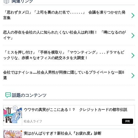
関連リンク
「思わずタメ口」「上司を裏のあだ名で......」 会議を凍りつかせた発
言集
恋人の存在を会社の人に知られたくない社会人は約3割！ 「噂になるのが
イヤ」
「ミスを押し付け」「手柄を横取り」「マウンティング」...ドラマもビ
ックリな、赤裸々なオフィスの絶交ネタを大調査！
会社ではナイショ……社会人男性が同僚に隠しているプライベートな一面8
選
話題のコンテンツ
ウワサの真実がここにある！？ クレジットカードの都市伝説
社会人ライフ
PR
実はがんばりすぎ？新社会人『お疲れ度』診断