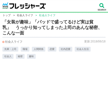
トップ
>
社会人ライフ
>
社会人ライフ
「女装が趣味」「パッドで盛ってるけど実は貧
乳」 うっかり知ってしまった上司のあんな秘密、
こんな一面
更新:2018/06/18
社会人ライフ
先輩・上司
職場
人間関係
恋愛
社内恋愛
社会人生活
社会人
秘密
趣味