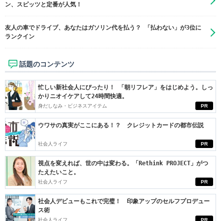
ン、スピッツと定番が人気！
友人の車でドライブ、あなたはガソリン代を払う？ 「払わない」が3位に
ランクイン
話題のコンテンツ
忙しい新社会人にぴったり！ 「朝リフレア」をはじめよう。しっ
かりニオイケアして24時間快適。
身だしなみ・ビジネスアイテム
PR
ウワサの真実がここにある！？ クレジットカードの都市伝説
社会人ライフ
PR
視点を変えれば、世の中は変わる。「Rethink PROJECT」がつ
たえたいこと。
社会人ライフ
PR
社会人デビューもこれで完璧！ 印象アップのセルフプロデュー
ス術
社会人ライフ
PR