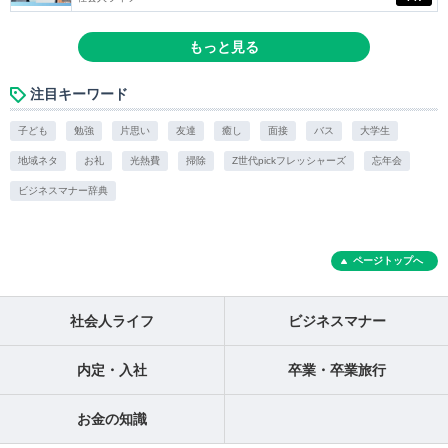
もっと見る
注目キーワード
子ども
勉強
片思い
友達
癒し
面接
バス
大学生
地域ネタ
お礼
光熱費
掃除
Z世代pickフレッシャーズ
忘年会
ビジネスマナー辞典
ページトップへ
社会人ライフ
ビジネスマナー
内定・入社
卒業・卒業旅行
お金の知識