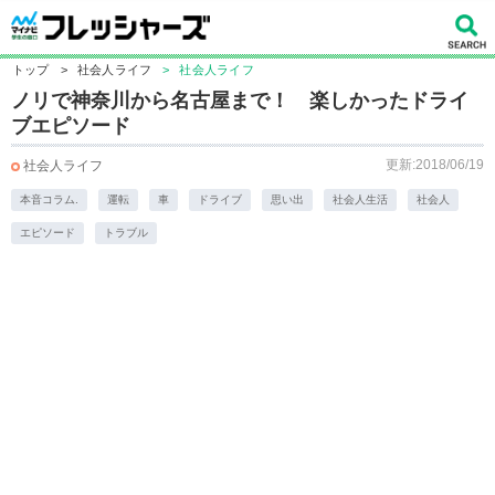
トップ
>
社会人ライフ
>
社会人ライフ
ノリで神奈川から名古屋まで！ 楽しかったドライ
ブエピソード
更新:2018/06/19
社会人ライフ
本音コラム.
運転
車
ドライブ
思い出
社会人生活
社会人
エピソード
トラブル