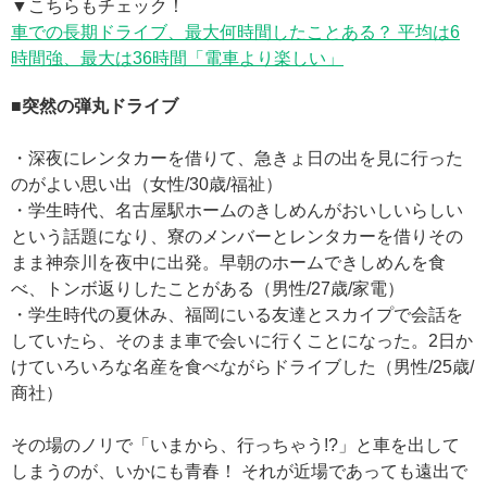
▼こちらもチェック！
車での長期ドライブ、最大何時間したことある？ 平均は6
時間強、最大は36時間「電車より楽しい」
■突然の弾丸ドライブ
・深夜にレンタカーを借りて、急きょ日の出を見に行った
のがよい思い出（女性/30歳/福祉）
・学生時代、名古屋駅ホームのきしめんがおいしいらしい
という話題になり、寮のメンバーとレンタカーを借りその
まま神奈川を夜中に出発。早朝のホームできしめんを食
べ、トンボ返りしたことがある（男性/27歳/家電）
・学生時代の夏休み、福岡にいる友達とスカイプで会話を
していたら、そのまま車で会いに行くことになった。2日か
けていろいろな名産を食べながらドライブした（男性/25歳/
商社）
その場のノリで「いまから、行っちゃう!?」と車を出して
しまうのが、いかにも青春！ それが近場であっても遠出で