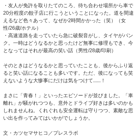
・友人が免許を取りたてのころ、待ち合わせ場所から車で
20分程度の餃子店に行こうということになった。道を間違
えるなど色々あって、なぜか2時間かかった（笑）（女
性/26歳/ホテル）
・高速道路を走っていたら急に破裂音がし、タイヤがパン
ク。一時はどうなるかと思ったけど無事に修理もでき、今
となってはそれが最高の笑い話（男性/28歳/印刷）
そのときはどうなるかと思っていたことも、後からふり返
ると笑い話になることも多いです。ただ、後になっても笑
えないような大惨事にだけは気をつけて......！
まさに「青春！」といったエピソードが並びました。「車
離れ」が騒がれつつも、意外とドライブ好きは多いのかも
しれませんね。くれぐれも安全運転は守りつつ、素敵な思
い出を作ってみてはいかがでしょうか。
文・カツセマサヒコ／プレスラボ