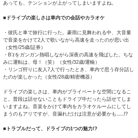
あっても、テンションが上がってしまいますよね。
■ドライブの楽しさは車内での会話やカラオケ
・彼氏と車で旅行に行った。豪雨に見舞われる中、大音量
で音楽をかけて2人で歌いながら高速を走ったのが思い出
（女性/25歳/証券）
・B'zをガンガン熱唱しながら深夜の高速を飛ばした。ちな
みに運転は、母！（笑）（女性/32歳/運輸）
・リンゴ狩りに友人7人で行ったとき、車内で思う存分話し
たのが楽しかった（女性/28歳/精密機器）
ドライブの楽しさは、車内がプライベートな空間になるこ
と。普段は話せないこともドライブ中だったら話せてしま
いますよね。音楽をかけて車内をカラオケルームにしてし
まうのもアリですが、音漏れだけは注意が必要かも......!?
■トラブルだって、ドライブの1つの魅力!?