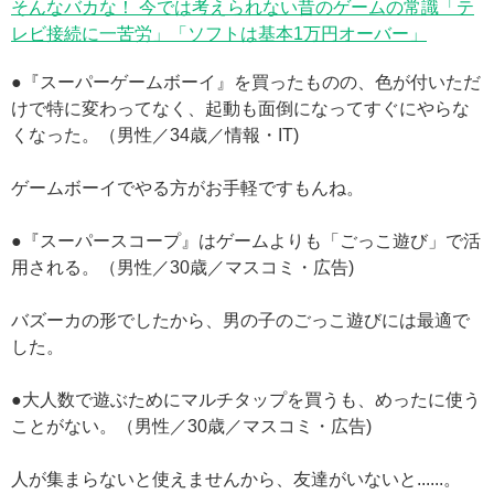
そんなバカな！ 今では考えられない昔のゲームの常識「テ
レビ接続に一苦労」「ソフトは基本1万円オーバー」
●『スーパーゲームボーイ』を買ったものの、色が付いただ
けで特に変わってなく、起動も面倒になってすぐにやらな
くなった。（男性／34歳／情報・IT)
ゲームボーイでやる方がお手軽ですもんね。
●『スーパースコープ』はゲームよりも「ごっこ遊び」で活
用される。（男性／30歳／マスコミ・広告)
バズーカの形でしたから、男の子のごっこ遊びには最適で
した。
●大人数で遊ぶためにマルチタップを買うも、めったに使う
ことがない。（男性／30歳／マスコミ・広告)
人が集まらないと使えませんから、友達がいないと......。