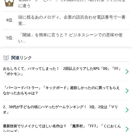
に違う
頭に残るあのメロディ。企業の語呂合わせ電話番号で一番
4位
覚...
「閾値」を簡単に言うと？ ビジネスシーンでの意味や使
5位
い...
関連リンク
おもしろくて、ハマってしまった！ 2回以上クリアしたRPG「DQ」「FF」
「ポケモン」
「バーコードバトラー」「キックボード」超欲しかったのに買ってもらえ
なかったおもちゃは？
2、30代が子どもの頃にハマったゲームランキング！ 3位、2位は「マリ
オ」
最新技術でリメイクしてほしい名作は？ 「魔界村」「FF7」「くにおくん
シリーズ」