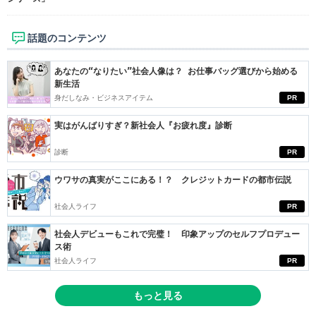
話題のコンテンツ
あなたの“なりたい”社会人像は？ お仕事バッグ選びから始める
新生活
身だしなみ・ビジネスアイテム
PR
実はがんばりすぎ？新社会人『お疲れ度』診断
診断
PR
ウワサの真実がここにある！？ クレジットカードの都市伝説
社会人ライフ
PR
社会人デビューもこれで完璧！ 印象アップのセルフプロデュー
ス術
社会人ライフ
PR
もっと見る