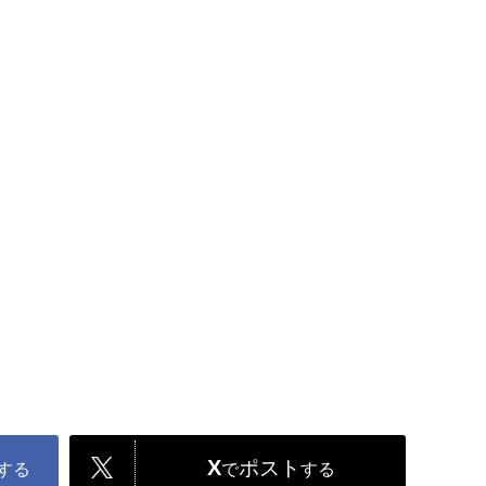
X
ポスト
する
で
する