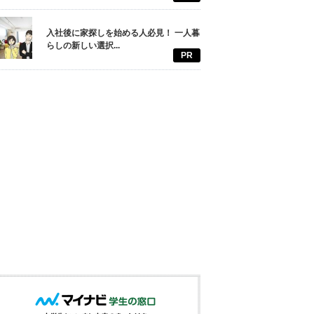
入社後に家探しを始める人必見！ 一人暮
らしの新しい選択...
PR