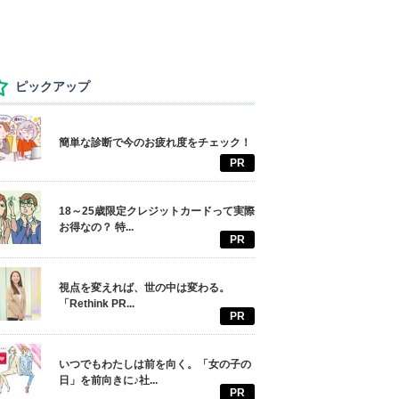
ピックアップ
簡単な診断で今のお疲れ度をチェック！
PR
18～25歳限定クレジットカードって実際
お得なの？ 特...
PR
視点を変えれば、世の中は変わる。
「Rethink PR...
PR
いつでもわたしは前を向く。「女の子の
日」を前向きに♪社...
PR