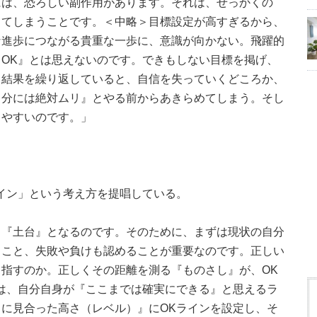
には、恐ろしい副作用があります。それは、せっかくの
ってしまうことです。＜中略＞目標設定が高すぎるから、
な進歩につながる貴重な一歩に、意識が向かない。飛躍的
OK』とは思えないのです。できもしない目標を掲げ、
う結果を繰り返していると、自信を失っていくどころか、
自分には絶対ムリ』とやる前からあきらめてしまう。そし
りやすいのです。」
イン」という考え方を提唱している。
る『土台』となるのです。そのために、まずは現状の自分
ること、失敗や負けも認めることが重要なのです。正しい
指すのか。正しくその距離を測る『ものさし』が、OK
は、自分自身が『ここまでは確実にできる』と思えるラ
に見合った高さ（レベル）』にOKラインを設定し、そ