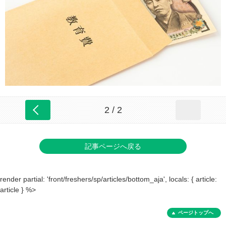
2 / 2
記事ページへ戻る
render partial: 'front/freshers/sp/articles/bottom_aja', locals: { article:
article } %>
ページトップへ