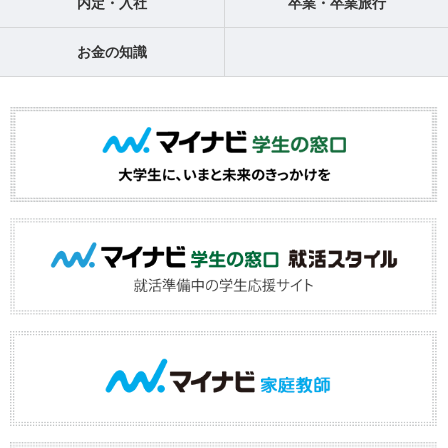
内定・入社
卒業・卒業旅行
お金の知識