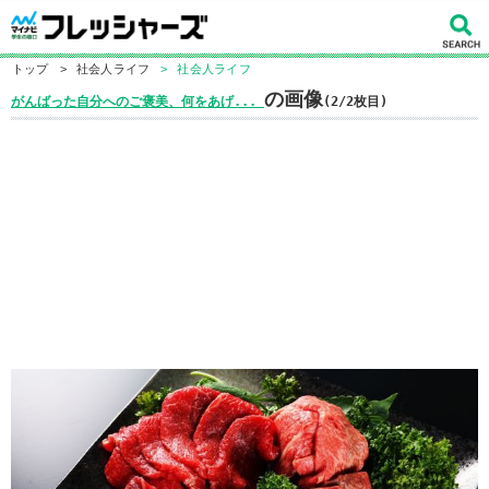
トップ
>
社会人ライフ
>
社会人ライフ
の画像
がんばった自分へのご褒美、何をあげ...
(2/2枚目)