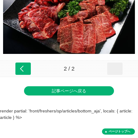
2 / 2
記事ページへ戻る
render partial: 'front/freshers/sp/articles/bottom_aja', locals: { article:
article } %>
ページトップへ