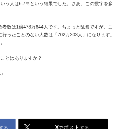
いう人は6.7％という結果でした。さあ、この数字を多
権者数は1億478万644人です。ちょっと乱暴ですが、こ
に行ったことのない人数は「702万303人」になります。
ね。
たことはありますか？
べ）
X
ポスト
する
で
する