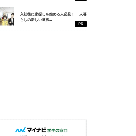
入社後に家探しを始める人必見！ 一人暮
らしの新しい選択...
PR