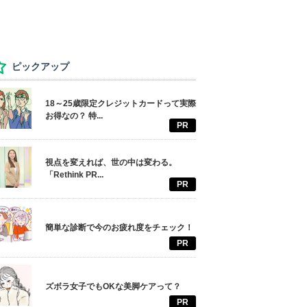
ピックアップ
18～25歳限定クレジットカードって実際
お得なの？ 特...
PR
視点を変えれば、世の中は変わる。
「Rethink PR...
PR
簡単な診断で今のお疲れ度をチェック！
PR
ズボラ女子でもOKな美脚ケアって？
PR