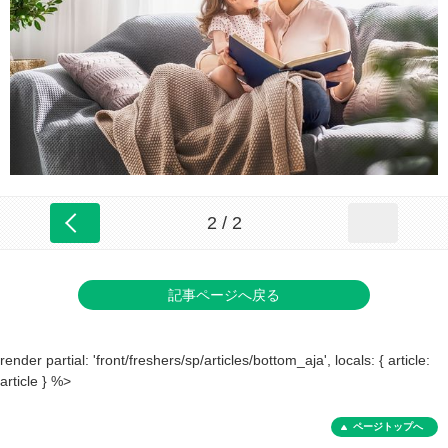
2 / 2
記事ページへ戻る
render partial: 'front/freshers/sp/articles/bottom_aja', locals: { article:
article } %>
ページトップへ