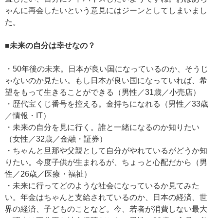
ゃんに再会したいという意見にはジーンとしてしまいまし
た。
■未来の自分は幸せなの？
・50年後の未来。日本が良い国になっているのか、そうじ
ゃないのか見たい。もし日本が良い国になっていれば、希
望をもって生きることができる（男性／31歳／小売店）
・歴代宝くじ番号を控える。金持ちになれる（男性／33歳
／情報・IT）
・未来の自分を見に行く。誰と一緒になるのか知りたい
（女性／32歳／金融・証券）
・ちゃんと旦那や父親として自分がやれているがどうか知
りたい。今度子供が生まれるが、ちょっと心配だから（男
性／26歳／医療・福祉）
・未来に行ってどのような社会になっているか見てみた
い。年金はちゃんと支給されているのか、日本の経済、世
界の経済、子どものことなど。今、若者が消費しない最大