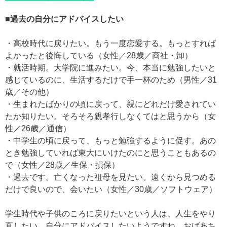
■過去の自分にアドバイスしたい
・高校時代に戻りたい。もう一度恋愛する。もっとすれば
よかったと後悔している（女性／28歳／商社・卸）
・就活時期。大学院に進みたい。今、本当に勉強したいと
感じているのに、生活するだけで手一杯のため（男性／31
歳／その他）
・生まれたばかりの頃に戻って、親にどれだけ愛されてい
たか知りたい。そろそろ親孝行しなくてはと思うから（女
性／26歳／通信）
・中学生の頃に戻って、もっと勉強するように促す。あの
とき勉強していれば東大にいけたのにと思うこともあるの
で（女性／28歳／生保・損保）
・過去です。亡くなった祖母を見たい。遠くから見つめる
だけで良いので、会いたい（女性／30歳／ソフトウェア）
学生時代や子供のころに戻りたいという人は、人生をやり
直したい、自分にアドバイスしたいようですね。おばあち