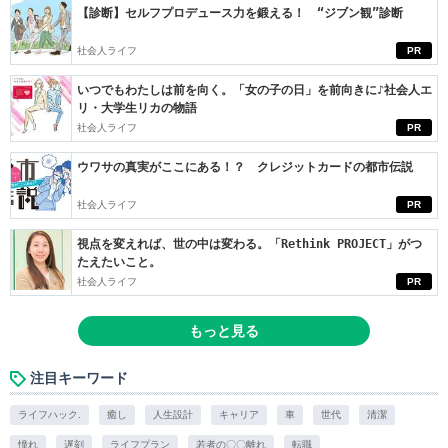
【診断】セルフプロデュース力を鍛える！ “ジブン観”診断
社会人ライフ
PR
いつでもわたしは前を向く。「女の子の日」を前向きに♪社会人エ
リ・大学生リカの物語
社会人ライフ
PR
ウワサの真実がここにある！？ クレジットカードの都市伝説
社会人ライフ
PR
視点を変えれば、世の中は変わる。「Rethink PROJECT」がつ
たえたいこと。
社会人ライフ
PR
もっと見る
注目キーワード
ライフハック.
癒し
人生設計
キャリア
車
世代
清潔
憧れ
遅刻
ライフプラン
若者の〇〇離れ
転職