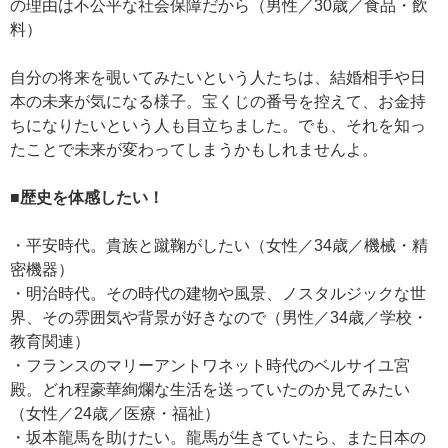
の理由は不公平な社会保障だから（男性／30歳／食品・飲
料）
自分の将来を覗いてみたいという人たちは、結婚相手や日
本の未来が気になる様子。宝くじの番号を控えて、お金持
ちになりたいという人も目立ちました。でも、それを知っ
たことで未来が変わってしまうかもしれませんよ。
■歴史を体感したい！
・平安時代。貴族と蹴鞠がしたい（女性／34歳／機械・精
密機器）
・明治時代。その時代の建物や風景、ノスタルジックな世
界、その雰囲気や背景が好きなので（男性／34歳／学校・
教育関連）
・フランスのマリーアントワネット時代のベルサイユ宮
殿。どれ程豪華絢爛な生活を送っていたのか見てみたい
（女性／24歳／医療・福祉）
・坂本龍馬を助けたい。龍馬が生きていたら、また日本の