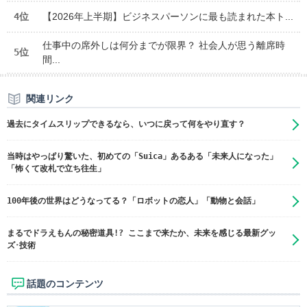
4位
【2026年上半期】ビジネスパーソンに最も読まれた本ト...
仕事中の席外しは何分までが限界？ 社会人が思う離席時
5位
間...
関連リンク
過去にタイムスリップできるなら、いつに戻って何をやり直す？
当時はやっぱり驚いた、初めての「Suica」あるある「未来人になった」
「怖くて改札で立ち往生」
100年後の世界はどうなってる？「ロボットの恋人」「動物と会話」
まるでドラえもんの秘密道具!? ここまで来たか、未来を感じる最新グッ
ズ･技術
話題のコンテンツ