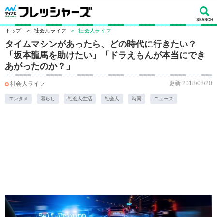
トップ
>
社会人ライフ
>
社会人ライフ
タイムマシンがあったら、どの時代に行きたい？
「坂本龍馬を助けたい」「ドラえもんが本当にでき
あがったのか？」
更新:2018/08/20
社会人ライフ
エンタメ
暮らし
社会人生活
社会人
時間
ニュース