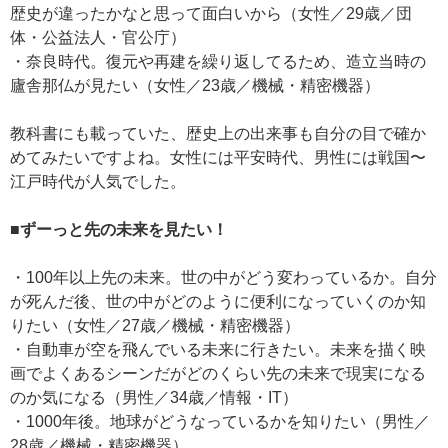
歴史が違ったかなと思って面白いから（女性／29歳／団
体・公益法人・官公庁）
・奈良時代。復元や再建を繰り返してるため、造立当時の
廬舎那仏が見たい（女性／23歳／機械・精密機器）
教科書にも載っていた、歴史上の出来事も自分の目で確か
めてみたいですよね。女性には平安時代、男性には戦国〜
江戸時代が人気でした。
■ずーっと先の未来を見たい！
・100年以上先の未来。世の中がどう変わっているか。自分
が死んだ後、世の中がどのように便利になっていくのか知
りたい（女性／27歳／機械・精密機器）
・自動車が空を飛んでいる未来に行きたい。未来を描く映
画でよくあるシーンだがどのくらい先の未来で現実になる
のか気になる（男性／34歳／情報・IT）
・1000年後。地球がどうなっているかを知りたい（男性／
28歳／機械・精密機器）